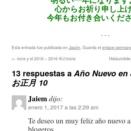
明るい一年になります
心からお祈り申し上
今年もお付き合いくだ
. . .
Esta entrada fue publicada en
Japón
. Guarda el
enlace perman
←
nora y el 2016 – 2016 年のnora
Hatsumōde,
13 respuestas a
Año Nuevo en
お正月 10
Jaiem
dijo:
enero 1, 2017 a las 2:29 am
Te deseo un muy feliz año nuevo a 
blogeros.