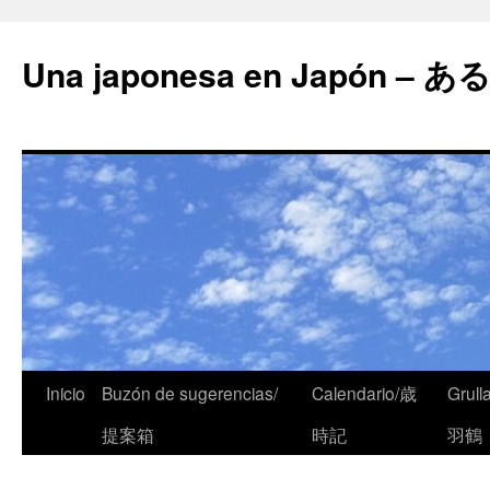
Una japonesa en Japón
Inicio
Buzón de sugerencias/
Calendario/歳
Grull
提案箱
時記
羽鶴