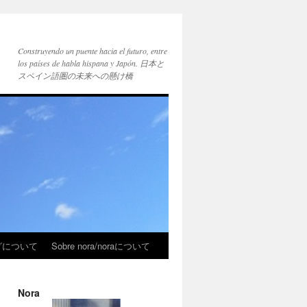
Construyendo un puente hacia el futuro, entre
los países de habla hispana y Japón. 日本と
スペイン語圏の未来への懸け橋
ブログについて
Sobre nora/noraについて
Nora