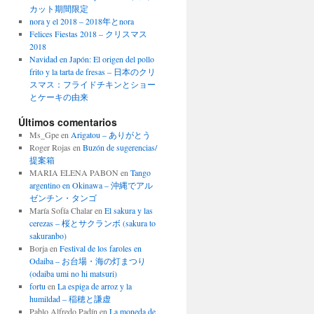
カット期間限定
nora y el 2018 – 2018年とnora
Felices Fiestas 2018 – クリスマス
2018
Navidad en Japón: El origen del pollo
frito y la tarta de fresas – 日本のクリ
スマス：フライドチキンとショー
とケーキの由来
Últimos comentarios
Ms_Gpe
en
Arigatou – ありがとう
Roger Rojas
en
Buzón de sugerencias/
提案箱
MARIA ELENA PABON
en
Tango
argentino en Okinawa – 沖縄でアル
ゼンチン・タンゴ
María Sofía Chalar
en
El sakura y las
cerezas – 桜とサクランボ (sakura to
sakuranbo)
Borja
en
Festival de los faroles en
Odaiba – お台場・海の灯まつり
(odaiba umi no hi matsuri)
fortu
en
La espiga de arroz y la
humildad – 稲穂と謙虚
Pablo Alfredo Padín
en
La moneda de