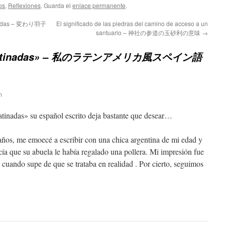
os
,
Reflexiones
. Guarda el
enlace permanente
.
icadas – 変わり羽子
El significado de las piedras del camino de acceso a un
santuario – 神社の参道の玉砂利の意味
→
«latinadas» – 私のラテンアメリカ風スペイン語
m
latinadas» su español escrito deja bastante que desear…
ños, me emoecé a escribir con una chica argentina de mi edad y
cía que su abuela le había regalado una pollera. Mi impresión fue
cuando supe de que se trataba en realidad . Por cierto, seguimos