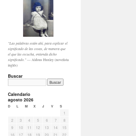
"Las palabras están ahí, para explicar el
significado de las cosas, de manera que
el que las escucha, entienda dicho
significado."
— Aldous Huxley (novelista
inglés)
Buscar
Calendario
agosto 2026
D
L
M
X
J
V
S
1
2
3
4
5
6
7
8
9
10
11
12
13
14
15
16
17
18
19
20
21
22