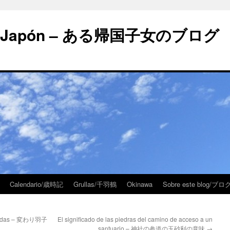
 en Japón – ある帰国子女のブログ
Calendario/歳時記
Grullas/千羽鶴
Okinawa
Sobre este blog/
icadas – 変わり羽子
El significado de las piedras del camino de acceso a un
santuario – 神社の参道の玉砂利の意味
→