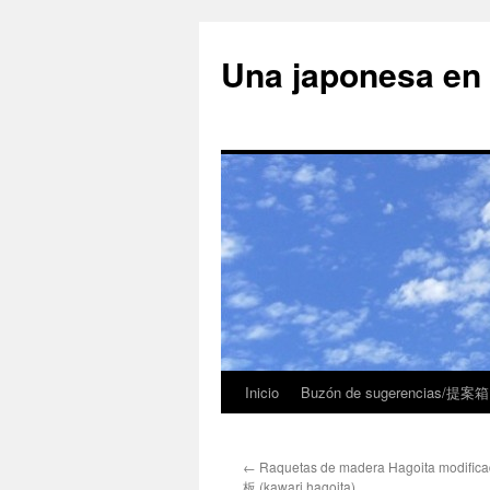
Una japonesa
Inicio
Buzón de sugerencias/提案箱
←
Raquetas de madera Hagoita modif
板 (kawari hagoita)