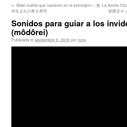
←
Maki-zushis que nacieron en el extranjero – 海
La tienda Cho
外生まれの巻き寿司
節限定キ
Sonidos para guiar a los inv
(môdôrei)
Publicada el
septiembre 9, 2016
por
nora