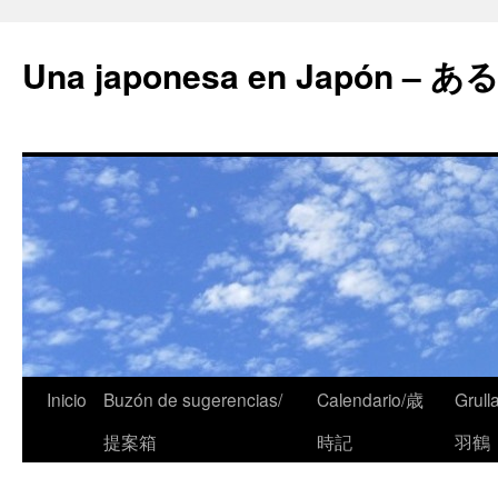
Una japonesa en Japón
Inicio
Buzón de sugerencias/
Calendario/歳
Grull
提案箱
時記
羽鶴