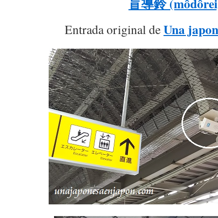
盲導鈴 (môdôrei
Una japon
Entrada original de