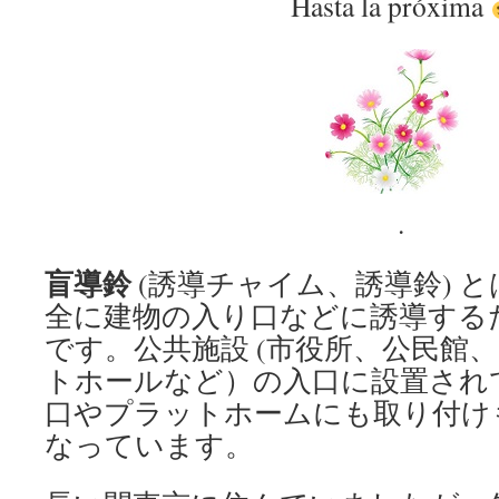
Hasta la próxima
.
盲導鈴
(誘導チャイム、誘導鈴) 
全に建物の入り口などに誘導する
です。公共施設 (市役所、公民館
トホールなど）の入口に設置され
口やプラットホームにも取り付け
なっています。