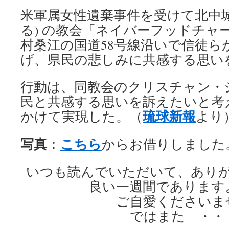
米軍属女性遺棄事件を受けて北中城
る) の教会「ネイバーフッドチャ
村桑江の国道58号線沿いで信徒ら
げ、県民の悲しみに共感する思い
行動は、同教会のクリスチャン・
民と共感する思いを訴えたいと考
琉球新報
かけて実現した。（
より
写真
こちら
：
からお借りしました
いつも読んでいただいて、あり
良い一週間であります
ご自愛くださいま
ではまた ・・