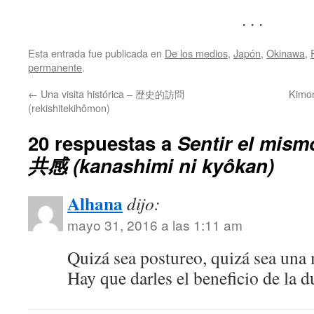
. . .
Esta entrada fue publicada en
De los medios
,
Japón
,
Okinawa
,
permanente
.
←
Una visita histórica – 歴史的訪問
Kimo
(rekishitekihômon)
20 respuestas a
Sentir el mi
共感 (kanashimi ni kyôkan)
Alhana
dijo:
mayo 31, 2016 a las 1:11 am
Quizá sea postureo, quizá sea una 
Hay que darles el beneficio de la 