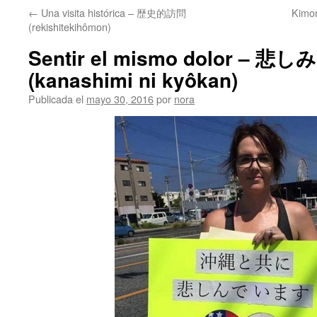
←
Una visita histórica – 歴史的訪問
Kimo
(rekishitekihômon)
Sentir el mismo dolor – 
(kanashimi ni kyôkan)
Publicada el
mayo 30, 2016
por
nora