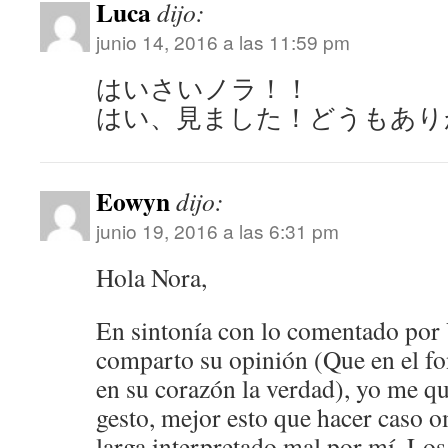
Luca
dijo:
junio 14, 2016 a las 11:59 pm
はいさいノラ！！
はい、見ました！どうもあり
Eowyn
dijo:
junio 19, 2016 a las 6:31 pm
Hola Nora,
En sintonía con lo comentado por
comparto su opinión (Que en el f
en su corazón la verdad), yo me q
gesto, mejor esto que hacer caso om
larga interpretado mal por mí. Lo