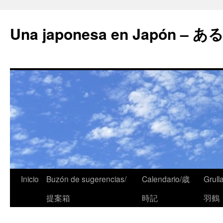
Una japonesa en Japón
Inicio
Buzón de sugerencias/
Calendario/歳
Grull
提案箱
時記
羽鶴