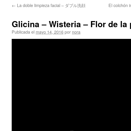
←
La doble limpieza facial – ダブル洗顔
El colchón i
Glicina – Wisteria – Flor de la
Publicada el
mayo 14, 2016
por
nora