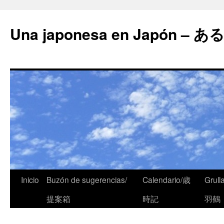
Una japonesa en Japón
Inicio
Buzón de sugerencias/
Calendario/歳
Grull
提案箱
時記
羽鶴