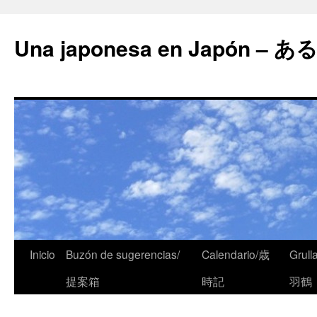
Una japonesa en Japón
Inicio
Buzón de sugerencias/
Calendario/歳
Grull
提案箱
時記
羽鶴