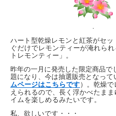
.
ハート型乾燥レモンと紅茶がセッ
ぐだけでレモンティーが淹れられ
トレモンティー」。
昨年の一月に発売した限定商品で
題になり、今は抽選販売となって
ムページはこちらです
）。乾燥で
えられるので、長く浮かべたまま
イムを楽しめるみたいです。
私、欲しいです・・・