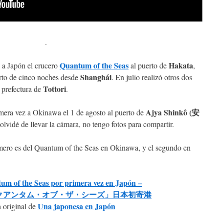
.
Quantum of the Seas
Hakata
z a Japón el crucero
al puerto de
,
Shanghái
orto de cinco noches desde
. En julio realizó otros dos
Tottori
, prefectura de
.
Ajya Shinkô (安
imera vez a Okinawa el 1 de agosto al puerto de
olvidé de llevar la cámara, no tengo fotos para compartir.
rimero es del Quantum of the Seas en Okinawa, y el segundo en
m of the Seas por primera vez en Japón –
クアンタム・オブ・ザ・シーズ」日本初寄港
Una japonesa en Japón
 original de