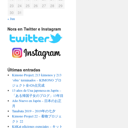
23
24
25
26
27
28
29
30
31
« Jun
Nora en Twitter e Instagram
Últimas entradas
Kimono Project; 213 kimonos y 213
‘obis’ terminados – KIMONO プロ
ジェクト全426点完成
13 años de Una japonesa en Japón –
「ある帰国子女のブログ」13年目
Año Nuevo en Japón – 日本のお正
月
Tanabata 2019 – 2019年の七夕
Kimono Project 22 – 着物プロジェ
クト 22
KitKat ediciones especiales – キット