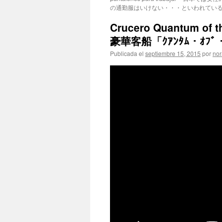
の通勤服はいけない・・・といわれてい
Crucero Quantum of t
豪華客船「ｸｱﾝﾀﾑ・ｵﾌﾞ
Publicada el
septiembre 15, 2015
por
nor