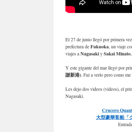
El 27 de junio llegó por primera ve
Fukuoka
prefectura de
, un viaje c
Nagasaki
Sakai Minato
viajes a
y
Y este gigante del mar llegó por pr
謝新港)
. Fui a verlo pero como me 
Les dejo dos videos (vídeos), el p
Nagasaki.
Crucero Quantu
大型豪華客船「
Entrada