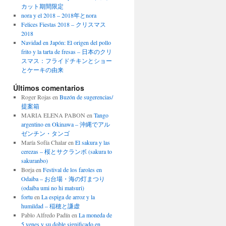
カット期間限定
nora y el 2018 – 2018年とnora
Felices Fiestas 2018 – クリスマス
2018
Navidad en Japón: El origen del pollo
frito y la tarta de fresas – 日本のクリ
スマス：フライドチキンとショー
とケーキの由来
Últimos comentarios
Roger Rojas
en
Buzón de sugerencias/
提案箱
MARIA ELENA PABON
en
Tango
argentino en Okinawa – 沖縄でアル
ゼンチン・タンゴ
María Sofía Chalar
en
El sakura y las
cerezas – 桜とサクランボ (sakura to
sakuranbo)
Borja
en
Festival de los faroles en
Odaiba – お台場・海の灯まつり
(odaiba umi no hi matsuri)
fortu
en
La espiga de arroz y la
humildad – 稲穂と謙虚
Pablo Alfredo Padín
en
La moneda de
5 yenes y su doble significado en