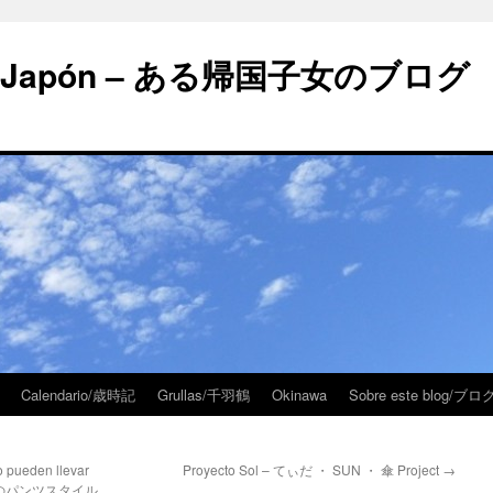
 en Japón – ある帰国子女のブログ
Calendario/歳時記
Grullas/千羽鶴
Okinawa
Sobre este blog/
 pueden llevar
Proyecto Sol – てぃだ ・ SUN ・ 傘 Project
→
では女性のパンツスタイル