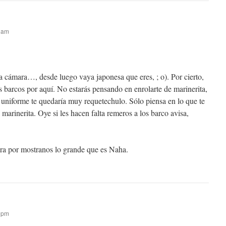
0 am
la cámara…, desde luego vaya japonesa que eres, ; o). Por cierto,
arcos por aquí. No estarás pensando en enrolarte de marinerita,
 uniforme te quedaría muy requetechulo. Sólo piensa en lo que te
marinerita. Oye si les hacen falta remeros a los barco avisa,
ra por mostranos lo grande que es Naha.
8 pm