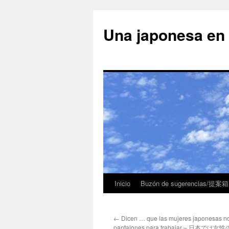
Una japonesa
Inicio
Buzón de sugerencias/提案箱
←
Dicen … que las mujeres japonesas no
pantalones para trabajar – 日本