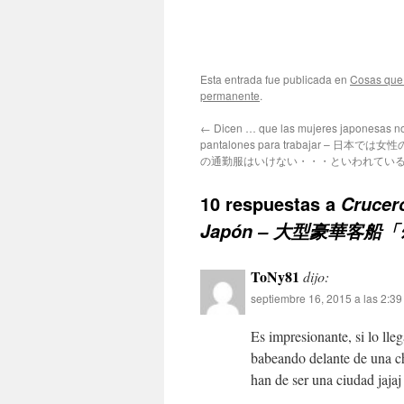
Esta entrada fue publicada en
Cosas que
permanente
.
←
Dicen … que las mujeres japonesas no
pantalones para trabajar – 日本
の通勤服はいけない・・・といわれてい
10 respuestas a
Crucer
Japón – 大型豪華客船「
ToNy81
dijo:
septiembre 16, 2015 a las 2:3
Es impresionante, si lo ll
babeando delante de una ch
han de ser una ciudad jaja