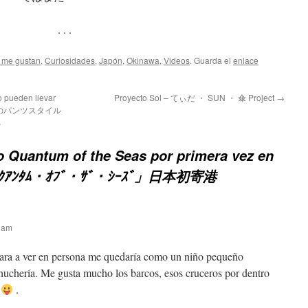
. . .
 me gustan
,
Curiosidades
,
Japón
,
Okinawa
,
Videos
. Guarda el
enlace
 pueden llevar
Proyecto Sol – てぃだ ・ SUN ・ 傘 Project
→
では女性のパンツスタイル
る
o Quantum of the Seas por primera vez en
ｸｱﾝﾀﾑ・ｵﾌﾞ・ｻﾞ・ｼｰｽﾞ」日本初寄港
9 am
egara a ver en persona me quedaría como un niño pequeño
uchería. Me gusta mucho los barcos, esos cruceros por dentro
j
.