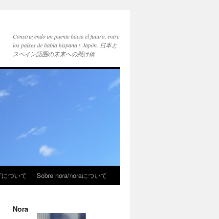
Construyendo un puente hacia el futuro, entre
los países de habla hispana y Japón. 日本と
スペイン語圏の未来への懸け橋
ブログについて
Sobre nora/noraについて
Nora