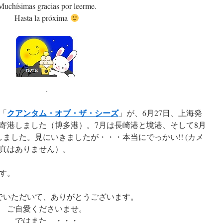
Muchísimas gracias por leerme.
Hasta la próxima
.
クアンタム・オブ・ザ・シーズ
「
」が、6月27日、上海発
初寄港しました（博多港）。7月は長崎港と境港、そして8月
ました。見にいきましたが・・・本当にでっかい!! (カメ
真はありません）。
す。
でいただいて、ありがとうございます。
ご自愛くださいませ。
ではまた ・・・