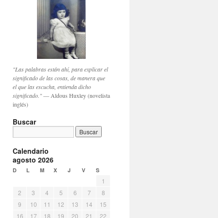
"Las palabras están ahí, para explicar el
significado de las cosas, de manera que
el que las escucha, entienda dicho
significado."
— Aldous Huxley (novelista
inglés)
Buscar
Calendario
agosto 2026
D
L
M
X
J
V
S
1
2
3
4
5
6
7
8
9
10
11
12
13
14
15
16
17
18
19
20
21
22