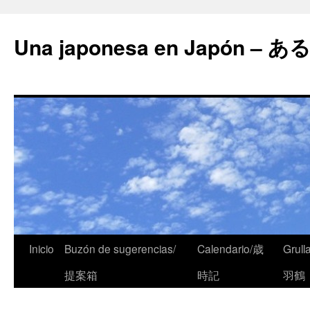
Una japonesa en Japón
Inicio
Buzón de sugerencias/
Calendario/歳
Grull
提案箱
時記
羽鶴