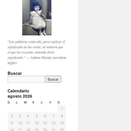
"Las palabras están ahí, para explicar el
significado de las cosas, de manera que
el que las escucha, entienda dicho
significado."
— Aldous Huxley (novelista
inglés)
Buscar
Calendario
agosto 2026
D
L
M
X
J
V
S
1
2
3
4
5
6
7
8
9
10
11
12
13
14
15
16
17
18
19
20
21
22