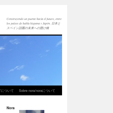
Construyendo un puente hacia el futuro, entre
los países de habla hispana y Japón. 日本と
スペイン語圏の未来への懸け橋
ブログについて
Sobre nora/noraについて
Nora