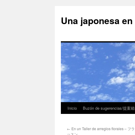
Una japonesa
Inicio
Buzón de sugerencias/提案箱
←
En un Taller de arreglos florale
ッスン