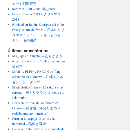
カット期間限定
nora y el 2018 – 2018年とnora
Felices Fiestas 2018 – クリスマス
2018
Navidad en Japón: El origen del pollo
frito y la tarta de fresas – 日本のクリ
スマス：フライドチキンとショー
とケーキの由来
Últimos comentarios
Ms_Gpe
en
Arigatou – ありがとう
Roger Rojas
en
Buzón de sugerencias/
提案箱
MARIA ELENA PABON
en
Tango
argentino en Okinawa – 沖縄でアル
ゼンチン・タンゴ
María Sofía Chalar
en
El sakura y las
cerezas – 桜とサクランボ (sakura to
sakuranbo)
Borja
en
Festival de los faroles en
Odaiba – お台場・海の灯まつり
(odaiba umi no hi matsuri)
fortu
en
La espiga de arroz y la
humildad – 稲穂と謙虚
Pablo Alfredo Padín
en
La moneda de