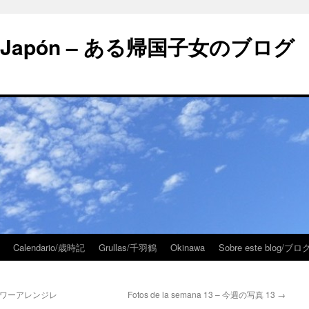
 en Japón – ある帰国子女のブログ
Calendario/歳時記
Grullas/千羽鶴
Okinawa
Sobre este blog/
s – フラワーアレンジレ
Fotos de la semana 13 – 今週の写真 13
→