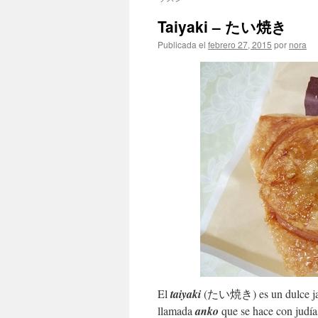
Taiyaki – たい焼き
Publicada el
febrero 27, 2015
por
nora
El
taiyaki
(たい焼き) es un dulce japon
llamada
anko
que se hace con judía