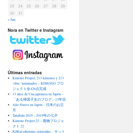
23
24
25
26
27
28
29
30
31
« Jun
Nora en Twitter e Instagram
Últimas entradas
Kimono Project; 213 kimonos y 213
‘obis’ terminados – KIMONO プロ
ジェクト全426点完成
13 años de Una japonesa en Japón –
「ある帰国子女のブログ」13年目
Año Nuevo en Japón – 日本のお正
月
Tanabata 2019 – 2019年の七夕
Kimono Project 22 – 着物プロジェ
クト 22
KitKat ediciones especiales – キット