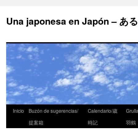
Una japonesa en Japón
Inicio
Buzón de sugerencias/
Calendario/歳
Grull
提案箱
時記
羽鶴