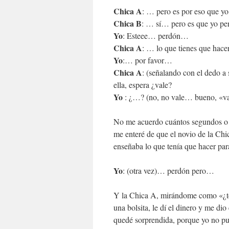
Chica A
: … pero es por eso que y
Chica B
: … sí… pero es que yo p
Yo
: Esteee… perdón…
Chica A
: … lo que tienes que hac
Yo
:… por favor…
Chica A
: (señalando con el dedo a
ella, espera ¿vale?
Yo
: ¿…? (no, no vale… bueno, «va
No me acuerdo cuántos segundos o c
me enteré de que el novio de la Ch
enseñaba lo que tenía que hacer pa
Yo
: (otra vez)… perdón pero…
Y la Chica A, mirándome como «¿to
una bolsita, le dí el dinero y me di
quedé sorprendida, porque yo no pue