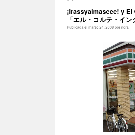
¡Irassyaimaseee! 
「エル・コルテ・イン
Publicada el
marzo 24, 2008
por
nora