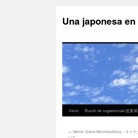
Una japonesa
Inicio
Buzón de sugerencias/提案箱
←
Meme: Sobre Merchandising –
いて