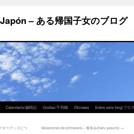
 en Japón – ある帰国子女のブログ
Calendario/歳時記
Grullas/千羽鶴
Okinawa
Sobre este blog/
 キャラクターグッズにつ
Vacaciones de primavera – 春休み(haru yasumi)
→