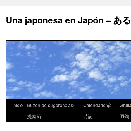
Una japonesa en Japón
Inicio
Buzón de sugerencias/
Calendario/歳
Grull
提案箱
時記
羽鶴