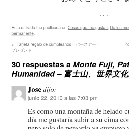
. . .
Esta entrada fue publicada en
Cosas que me gustan
,
De los me
permanente
.
←
Tarjeta regalo de cumpleaños – バースデー・
P
プレゼント
30 respuestas a
Monte Fuji, Pa
Humanidad – 富士山、世界文
Jose
dijo:
junio 22, 2013 a las 7:03 pm
Es como una montaña de helado cu
día me gustaría subir a su cima co
pero solo de pensarlo ya empiezo a