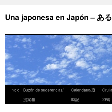
Una japonesa en Japón
Inicio
Buzón de sugerencias/
Calendario/歳
Grull
提案箱
時記
羽鶴