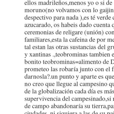
ellos madrileños,menos yo o si de
moruno(no volvamos con lo gaijin
despectivo para nada ),es té verde
azucarado, os habeis dado cuenta q
ceremonias de religare (unión) co
familiares,esta la cafeina de por m
tal estan las otras sustancias del 
y xantinas .,teobrominas tambien 
bonito teobrominas=alimento de Di
prometeo las robaría junto con el 
darnosla?.un punto y aparte es q
no creo que llegue al campesino qu
de la globalización cada día es más 
supervivencia del campesinado,si 
de campo abandonaría su tierra,pa
ciudades ,ni siquiera a las de su pa