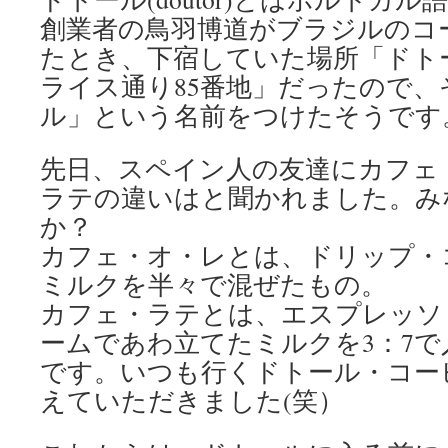
創業者の鳥羽博道がブラジルのコ
たとき、下宿していた場所「ドト
ライス通り85番地」だったので
ル」という名前をつけたそうです
先日、スペイン人の友達にカフェ
ラテの違いはと聞かれました。み
か？
カフェ・オ・レとは、ドリップ・
ミルクを半々で混ぜたもの。
カフェ・ラテとは、エスプレッソ
ームであわ立てたミルクを3：7
です。いつも行くドトール・コー
えていただきました(笑）