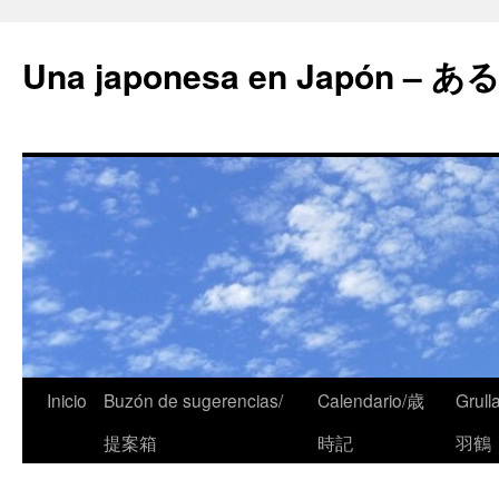
Una japonesa en Japón
Inicio
Buzón de sugerencias/
Calendario/歳
Grull
提案箱
時記
羽鶴