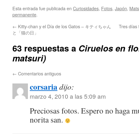
Esta entrada fue publicada en
Curiosidades
,
Fotos
,
Japón
,
Mats
permanente
.
←
Kitty-chan y el Día de los Gatos – キティちゃん
Tres días
と「猫の日」
63 respuestas a
Ciruelos en f
matsuri)
←
Comentarios antiguos
corsaria
dijo:
marzo 4, 2010 a las 5:09 am
Preciosas fotos. Espero no haga m
norita san.