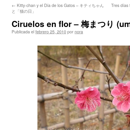
←
Kitty-chan y el Día de los Gatos – キティちゃん
Tres días
と「猫の日」
Ciruelos en flor – 梅まつり (um
Publicada el
febrero 25, 2010
por
nora