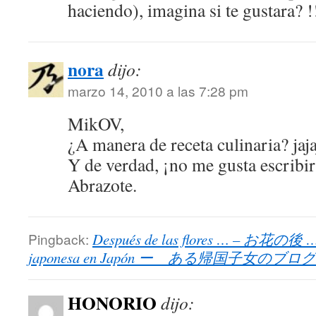
haciendo), imagina si te gustara? !
nora
dijo:
marzo 14, 2010 a las 7:28 pm
MikOV,
¿A manera de receta culinaria? ja
Y de verdad, ¡no me gusta escribi
Abrazote.
Pingback:
Después de las flores … – お花の後 … 
japonesa en Japón ー ある帰国子女のブログ
HONORIO
dijo: