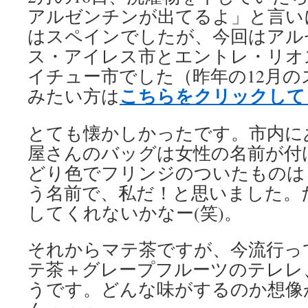
アルゼンチンが出てるよ」と言い
はスペインでしたが、今回はアル
ス・アイレス市とエントレ・リオ
イチュー市でした（昨年の12月
こちらをクリックして
みたい方は
とても懐かしかったです。市内に
屋さんのバッグは女性の名前が付
どり色でフリンジのついたものは
う名前で、私だ！と思いました。
してくれないかなー(笑)。
それからマテ茶ですが、今流行っ
テ茶＋グレープフルーツのテレレ
うです。どんな味がするのか想像