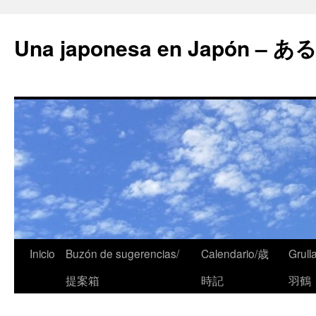
Una japonesa en Japón
Inicio
Buzón de sugerencias/
Calendario/歳
Grull
提案箱
時記
羽鶴