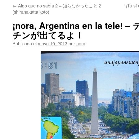
←
Algo que no sabía 2 – 知らなかったこと 2
「¡Tú sí
(shiranakatta koto)
¡nora, Argentina en la te
チンが出てるよ！
Publicada el
mayo 10, 2013
por
nora