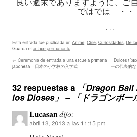
良い週末でありますように、ご
ではでは ・・
. . .
Esta entrada fue publicada en
Anime
,
Cine
,
Curiosidades
,
De lo
Guarda el
enlace permanente
.
←
Ceremonia de entrada a una escuela primaria
Dulces típi
japonesa – 日本の小学校の入学式
ーの代表的なお菓子 
32 respuestas a
「Dragon Ball 
los Dioses」 – 「ドラゴンボ
Lucasan
dijo:
abril 13, 2013 a las 11:15 pm