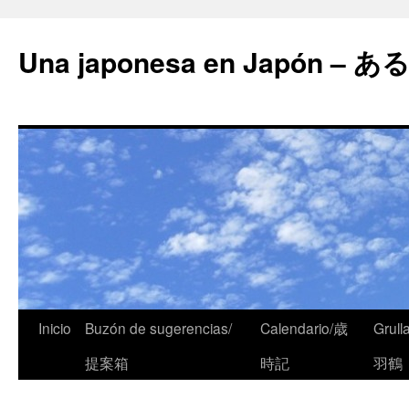
Una japonesa en Japón
Inicio
Buzón de sugerencias/
Calendario/歳
Grull
提案箱
時記
羽鶴