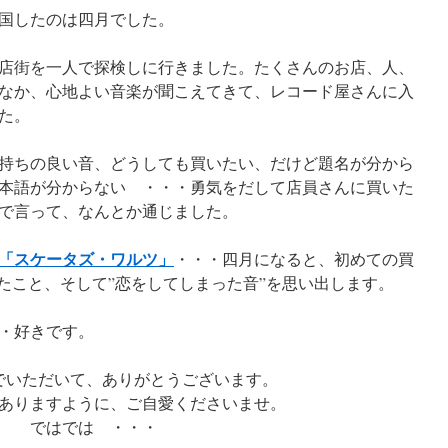
国したのは四月でした。
店街を一人で探検しに行きました。たくさんのお店、人、
なか、心地よい音楽が聞こえてきて、レコード屋さんに入
た。
持ちの良い音、どうしても買いたい、だけど題名が分から
本語が分からない ・・・勇気をだして店員さんに買いた
で言って、なんとか通じました。
「スケータズ・ワルツ」
・・・四月になると、初めての買
したこと、そして”恋をしてしまった音”を思い出します。
・好きです。
でいただいて、ありがとうございます。
ありますように、ご自愛くださいませ。
ではでは ・・・