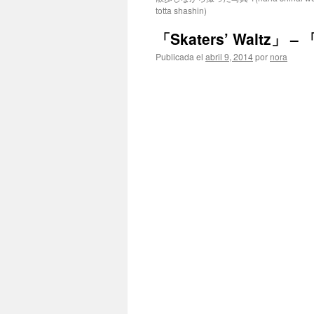
totta shashin)
「Skaters’ Waltz
Publicada el
abril 9, 2014
por
nora