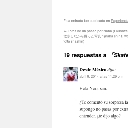
Esta entrada fue publicada en
Experienci
←
Fotos de un paseo por Naha (Okin
散歩しながら撮った写真 1(naha shinai wo a
totta shashin)
19 respuestas a
「Skat
Desde México
dijo:
abril 9, 2014 a las 11:29 pm
Hola Nora-san:
¿Te comentó su sorpresa la 
supongo no pasas por extran
entender, ¿te dijo algo?