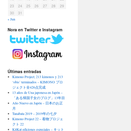
23
24
25
26
27
28
29
30
31
« Jun
Nora en Twitter e Instagram
Últimas entradas
Kimono Project; 213 kimonos y 213
‘obis’ terminados – KIMONO プロ
ジェクト全426点完成
13 años de Una japonesa en Japón –
「ある帰国子女のブログ」13年目
Año Nuevo en Japón – 日本のお正
月
Tanabata 2019 – 2019年の七夕
Kimono Project 22 – 着物プロジェ
クト 22
KitKat ediciones especiales – キット