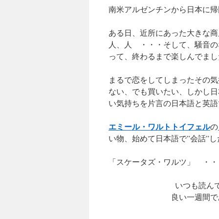
南米アルゼンチンから日本に帰
ある日、近所にあった大きな商
人、人 ・・・そして、騒音の
って、終わるまで楽しんでまし
まるで恋をしてしまったその気
ない、でも買いたい、しかし日
い気持ちを片言の日本語と英語
エミール・ワルトトイフェル
の
い物、始めて日本語で”会話”
「スケータズ・ワルツ」 ・・
いつも読ん
良い一週間で