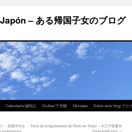
 en Japón – ある帰国子女のブログ
Calendario/歳時記
Grullas/千羽鶴
Okinawa
Sobre este blog/
awa) 1 – 那覇市内を
Feria de antigüedades de Ôedo en Tokyo – 大江戸骨董市
rukinagara
(ôedo kottô ichi)
→