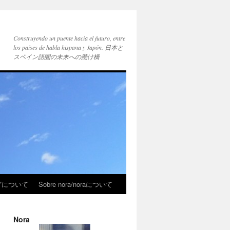
Construyendo un puente hacia el futuro, entre
los países de habla hispana y Japón. 日本と
スペイン語圏の未来への懸け橋
ブログについて
Sobre nora/noraについて
Nora