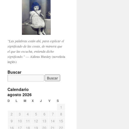
"Las palabras están ahí, para explicar el
significado de las cosas, de manera que
el que las escucha, entienda dicho
significado."
— Aldous Huxley (novelista
inglés)
Buscar
Calendario
agosto 2026
D
L
M
X
J
V
S
1
2
3
4
5
6
7
8
9
10
11
12
13
14
15
16
17
18
19
20
21
22