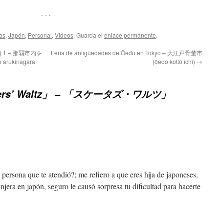
. . .
as
,
Japón
,
Personal
,
Videos
. Guarda el
enlace permanente
.
awa) 1 – 那覇市内を
Feria de antigüedades de Ôedo en Tokyo – 大江戸骨董市
rukinagara
(ôedo kottô ichi)
→
ers’ Waltz」 – 「スケータズ・ワルツ」
persona que te atendió?; me refiero a que eres hija de japoneses,
jera en japón, seguro le causó sorpresa tu dificultad para hacerte