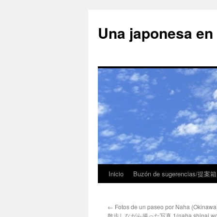
Una japonesa
Inicio
Buzón de sugerencias/提案箱
←
Fotos de un paseo por Naha (Okin
散歩しながら撮った写真 1(naha shinai wo a