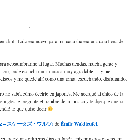
.
 abril. Todo era nuevo para mí, cada día era una caja llena de
 para acostumbrarme al lugar. Muchas tiendas, mucha gente y
ullicio, pude escuchar una música muy agradable … y me
 discos y me quedé ahí como una tonta, escuchando, disfrutando.
ro no sabía cómo decirlo en japonés. Me acerqué al chico de la
e inglés le pregunté el nombre de la música y le dije que quería
endió lo que quise decir
’ Waltz – スケータズ・ワルツ)
Émile Waldteufel
de
.
ecuerdos: mis primeros días en Japón, mis primeros paseos, mi