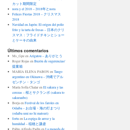
カット期間限定
nora y el 2018 – 2018年とnora
Felices Fiestas 2018 – クリスマス
2018
Navidad en Japón: El origen del pollo
frito y la tarta de fresas – 日本のクリ
スマス：フライドチキンとショー
とケーキの由来
Últimos comentarios
Ms_Gpe
en
Arigatou – ありがとう
Roger Rojas
en
Buzón de sugerencias/
提案箱
MARIA ELENA PABON
en
Tango
argentino en Okinawa – 沖縄でアル
ゼンチン・タンゴ
María Sofía Chalar
en
El sakura y las
cerezas – 桜とサクランボ (sakura to
sakuranbo)
Borja
en
Festival de los faroles en
Odaiba – お台場・海の灯まつり
(odaiba umi no hi matsuri)
fortu
en
La espiga de arroz y la
humildad – 稲穂と謙虚
Pablo Alfredo Padín
en
La moneda de