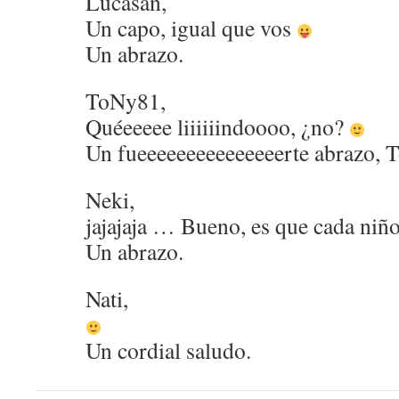
Lucasan,
Un capo, igual que vos
Un abrazo.
ToNy81,
Quéeeeee liiiiiindoooo, ¿no?
Un fueeeeeeeeeeeeeeerte abrazo, T
Neki,
jajajaja … Bueno, es que cada niñ
Un abrazo.
Nati,
Un cordial saludo.