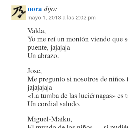
nora
dijo:
mayo 1, 2013 a las 2:02 pm
Valda,
Yo me reí un montón viendo que se
puente, jajajaja
Un abrazo.
Jose,
Me pregunto si nosotros de niños 
jajajajaja
«La tumba de las luciérnagas» es t
Un cordial saludo.
Miguel-Maiku,
El mundo de los niños … si pudié