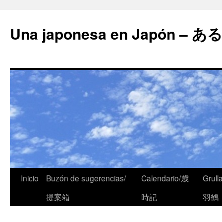
Una japonesa en Japón
Inicio
Buzón de sugerencias/
Calendario/歳
Grull
提案箱
時記
羽鶴