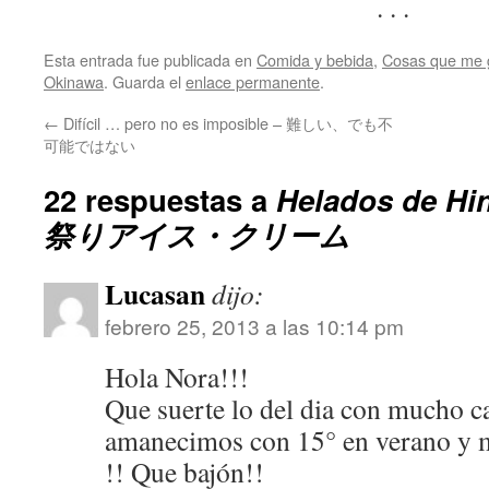
. . .
Esta entrada fue publicada en
Comida y bebida
,
Cosas que me 
Okinawa
. Guarda el
enlace permanente
.
←
Difícil … pero no es imposible – 難しい、でも不
可能ではない
22 respuestas a
Helados de Hi
祭りアイス・クリーム
Lucasan
dijo:
febrero 25, 2013 a las 10:14 pm
Hola Nora!!!
Que suerte lo del dia con mucho ca
amanecimos con 15° en verano y m
!! Que bajón!!