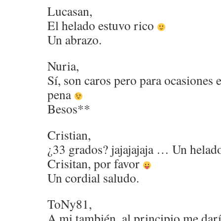
Lucasan,
El helado estuvo rico
Un abrazo.
Nuria,
Sí, son caros pero para ocasiones 
pena
Besos**
Cristian,
¿33 grados? jajajajaja … Un helado
Crisitan, por favor
Un cordial saludo.
ToNy81,
A mi también, al principio me dar