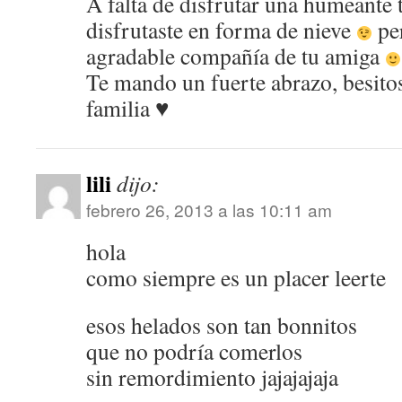
A falta de disfrutar una humeante t
disfrutaste en forma de nieve
per
agradable compañía de tu amiga
Te mando un fuerte abrazo, besitos
familia ♥
lili
dijo:
febrero 26, 2013 a las 10:11 am
hola
como siempre es un placer leerte
esos helados son tan bonnitos
que no podría comerlos
sin remordimiento jajajajaja