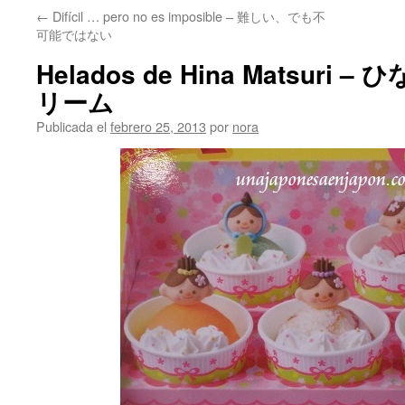
←
Difícil … pero no es imposible – 難しい、でも不
可能ではない
Helados de Hina Matsuri
リーム
Publicada el
febrero 25, 2013
por
nora