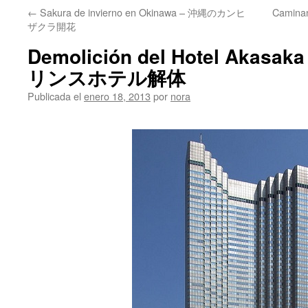
←
Sakura de invierno en Okinawa – 沖縄のカンヒ
Camina
ザクラ開花
Demolición del Hotel Akasak
リンスホテル解体
Publicada el
enero 18, 2013
por
nora