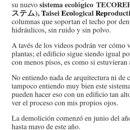
sistema ecológico TE
su nuevo
ステム),
T
aisei
Eco
logical
Rep
roduct
columnas que soportan el techo por den
hidráulicos, sin ruido y sin polvo.
A tavés de los videos podrán ver cómo 
plantas; el edificio sigue siendo igual p
con menos pisos, es como si estuvieran 
No entiendo nada de arquitectura ni de 
tampoco entiendo muy bien este sistem
pueden hacer eso con un edificio tan al
ver el proceso con mis propios ojos.
La demolición comenzó en junio del añ
hasta mayo de este año.