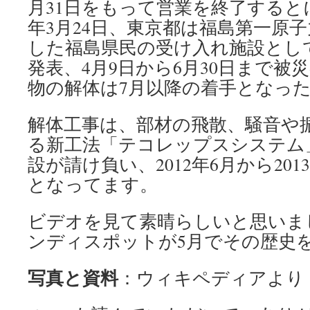
月31日をもって営業を終了するとに
年3月24日、東京都は福島第一原
した福島県民の受け入れ施設とし
発表、4月9日から6月30日まで被
物の解体は7月以降の着手となっ
解体工事は、部材の飛散、騒音や
る新工法「テコレップスシステム
設が請け負い、2012年6月から20
となってます。
ビデオを見て素晴らしいと思いま
ンディスポットが5月でその歴史
写真と資料
：ウィキペディアより