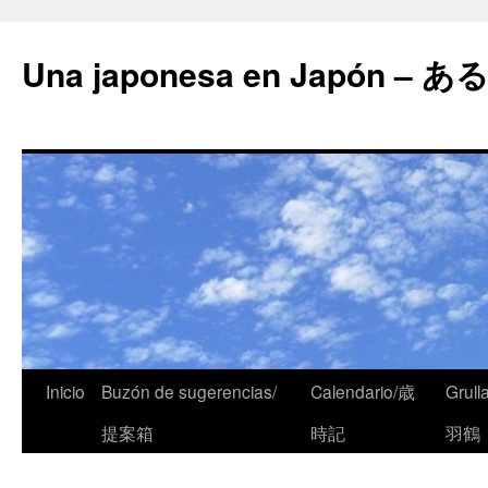
Una japonesa en Japón
Inicio
Buzón de sugerencias/
Calendario/歳
Grull
提案箱
時記
羽鶴