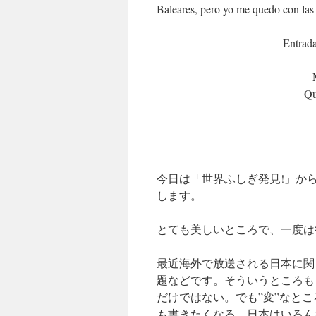
Baleares, pero yo me quedo con las
Entrada
Qu
今日は「世界ふしぎ発見!」か
します。
とても美しいところで、一度は
最近海外で放送される日本に関
題などです。そういうところも
だけではない。でも”変”なと
も書きたくなる。日本はいろん