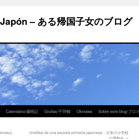
 en Japón – ある帰国子女のブログ
Calendario/歳時記
Grullas/千羽鶴
Okinawa
Sobre este blog/
emasu)
Undôkai de una escuela primaria japonesa – 日本の小学校
の運動会
→