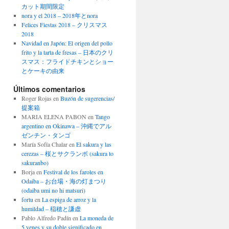
カット期間限定
nora y el 2018 – 2018年とnora
Felices Fiestas 2018 – クリスマス
2018
Navidad en Japón: El origen del pollo
frito y la tarta de fresas – 日本のクリ
スマス：フライドチキンとショー
とケーキの由来
Últimos comentarios
Roger Rojas
en
Buzón de sugerencias/
提案箱
MARIA ELENA PABON
en
Tango
argentino en Okinawa – 沖縄でアル
ゼンチン・タンゴ
María Sofía Chalar
en
El sakura y las
cerezas – 桜とサクランボ (sakura to
sakuranbo)
Borja
en
Festival de los faroles en
Odaiba – お台場・海の灯まつり
(odaiba umi no hi matsuri)
fortu
en
La espiga de arroz y la
humildad – 稲穂と謙虚
Pablo Alfredo Padín
en
La moneda de
5 yenes y su doble significado en