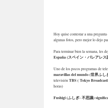
Hoy quise contestar a una pregunta 
algunas fotos, pero mejor lo dejo p
Para terminar bien la semana, les d
España (スペイン・バレアレス諸
Uno de los pocos programas de tele
maravillas del mundo (世界ふしぎ発
TBS ( Tokyo Broadcastin
televisión
horas)
Fushigi (ふしぎ- 不思議) significa m