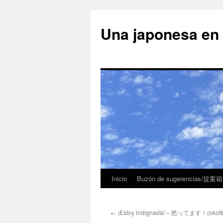
Una japonesa
Inicio
Buzón de sugerencias/提案箱
←
¡Estoy indignada! – 怒ってます！(okott