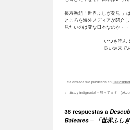
長寿番組「世界ふしぎ発見!」
ところを海外メディアが紹介し
見たいのは変な日本なのか・・
いつも読ん
良い週末で
Esta entrada fue publicada en
Curiosida
←
¡Estoy indignada! – 怒ってます！(okott
38 respuestas a
Descub
Baleares – 「世