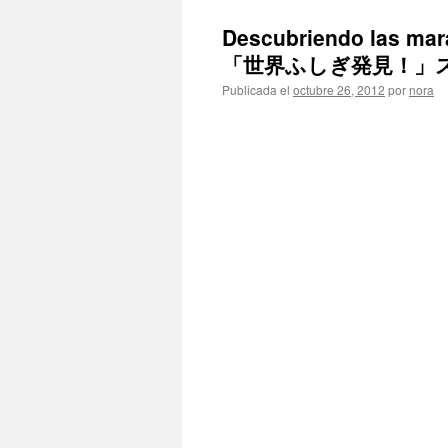
Descubriendo las mara
「世界ふしぎ発見！」
Publicada el
octubre 26, 2012
por
nora