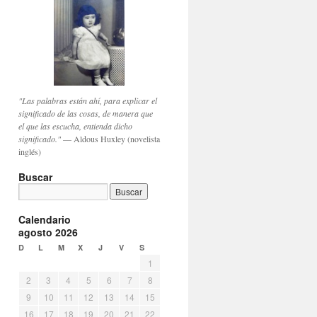
"Las palabras están ahí, para explicar el
significado de las cosas, de manera que
el que las escucha, entienda dicho
significado."
— Aldous Huxley (novelista
inglés)
Buscar
Calendario
agosto 2026
D
L
M
X
J
V
S
1
2
3
4
5
6
7
8
9
10
11
12
13
14
15
16
17
18
19
20
21
22