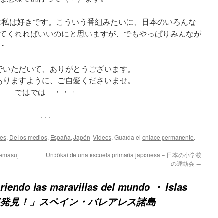
は私は好きです。こういう番組みたいに、日本のいろんな
てくれればいいのにと思いますが、でもやっぱりみんなが
・
でいただいて、ありがとうございます。
ありますように、ご自愛くださいませ。
ではでは ・・・
. . .
des
,
De los medios
,
España
,
Japón
,
Videos
. Guarda el
enlace permanente
.
emasu)
Undôkai de una escuela primaria japonesa – 日本の小学校
の運動会
→
riendo las maravillas del mundo ・ Islas
界ふしぎ発見！」スペイン・バレアレス諸島