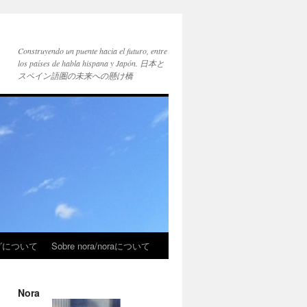
Construyendo un puente hacia el futuro, entre
los países de habla hispana y Japón. 日本と
スペイン語圏の未来への懸け橋
ブログについて
Sobre nora/noraについて
Nora