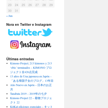
23
24
25
26
27
28
29
30
31
« Jun
Nora en Twitter e Instagram
Últimas entradas
Kimono Project; 213 kimonos y 213
‘obis’ terminados – KIMONO プロ
ジェクト全426点完成
13 años de Una japonesa en Japón –
「ある帰国子女のブログ」13年目
Año Nuevo en Japón – 日本のお正
月
Tanabata 2019 – 2019年の七夕
Kimono Project 22 – 着物プロジェ
クト 22
KitKat ediciones especiales – キット