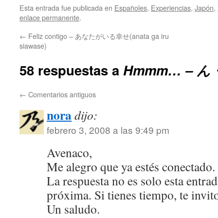
Esta entrada fue publicada en
Españoles
,
Experiencias
,
Japón
,
enlace permanente
.
←
Feliz contigo – あなたがいる幸せ(anata ga iru
siawase)
58 respuestas a
Hmmm… – 
←
Comentarios antiguos
nora
dijo:
febrero 3, 2008 a las 9:49 pm
Avenaco,
Me alegro que ya estés conectado.
La respuesta no es solo esta entrad
próxima. Si tienes tiempo, te invito
Un saludo.