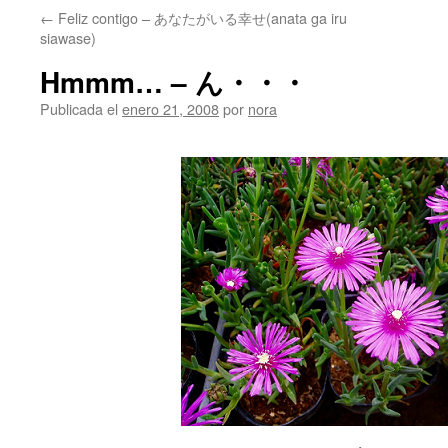
←
Feliz contigo – あなたがいる幸せ(anata ga iru
siawase)
Hmmm… – ん・・・
Publicada el
enero 21, 2008
por
nora
.