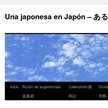
Una japonesa en Japón
Inicio
Buzón de sugerencias/
Calendario/歳
Grull
提案箱
時記
羽鶴