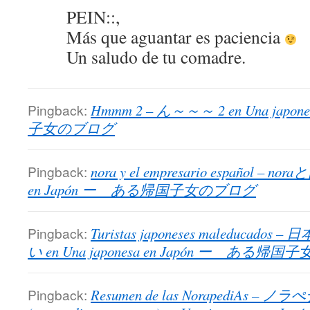
PEIN::,
Más que aguantar es paciencia
Un saludo de tu comadre.
Pingback:
Hmmm 2 – ん～～～ 2 en Una japo
子女のブログ
Pingback:
nora y el empresario español – n
en Japón ー ある帰国子女のブログ
Pingback:
Turistas japoneses maleduc
い en Una japonesa en Japón ー ある帰
Pingback:
Resumen de las NorapediAs 