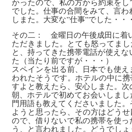
かったので、私の方から約束をし
でした。仕事の合間をみて、言わ
しまた。大変な”仕事”でした・・
その二： 金曜日の午後成田に着
ただきました。とても怒ってまし
と、持ってきた携帯電話が使えな
た（当たり前ですが・・・）
スペインを出る前、日本でも使え
われたそうです。ホテルの中に携
すよと教えたら、安心しまた。次
朝、ホテルで初めてお会いしまし
門用語も教えてくださいました。
ようと思ったら、その方はどうせ
ので、借りないで私の携帯を使っ
う、と言われました。どうでしょ