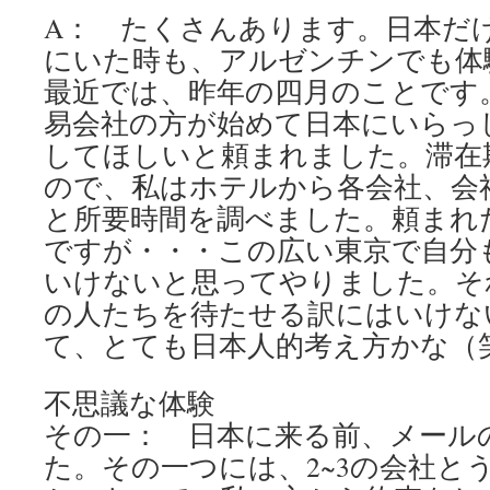
A： たくさんあります。日本だ
にいた時も、アルゼンチンでも体
最近では、昨年の四月のことです
易会社の方が始めて日本にいらっ
してほしいと頼まれました。滞在
ので、私はホテルから各会社、会
と所要時間を調べました。頼まれ
ですが・・・この広い東京で自分
いけないと思ってやりました。そ
の人たちを待たせる訳にはいけな
て、とても日本人的考え方かな（
不思議な体験
その一： 日本に来る前、メール
た。その一つには、2~3の会社と