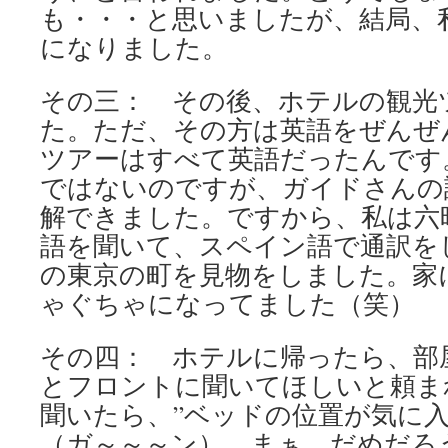
も・・・と思いましたが、結局、
になりました。
その三： その後、ホテルの観光
た。ただ、その方は英語をぜんぜ
ツアーはすべて英語だったんです
ではないのですが、ガイドさんの
解できました。ですから、私は六
語を聞いて、スペイン語で通訳を
の東京の町を見物をしました。家
ゃぐちゃになってました（笑）
その四： ホテルに帰ったら、部
とフロントに聞いてほしいと頼ま
聞いたら、”ベッドの位置が気に
（ガ～～～ン）。まぁ、だめだろ