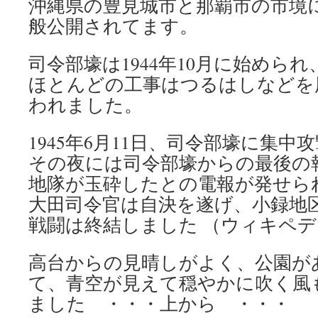
沖縄県の豊見城市と那覇市の市境
般公開されてます。
司令部壕は1944年10月に始められ
ほとんどの工事はつるはしなどを
われました。
1945年6月11日、司令部壕に集
その夜には司令部壕からの最後の
地隊が玉砕したとの電報が発せられ
大田司令官は自決を遂げ、小録地
戦闘は終結しました （ウィキペ
高台からの見晴しがよく、公園が
て、青空が見えて穏やかに吹く風
ました ・・・上から ・・・