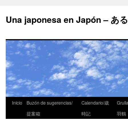
Una japonesa en Japón
Inicio
Buzón de sugerencias/
Calendario/歳
Grull
提案箱
時記
羽鶴