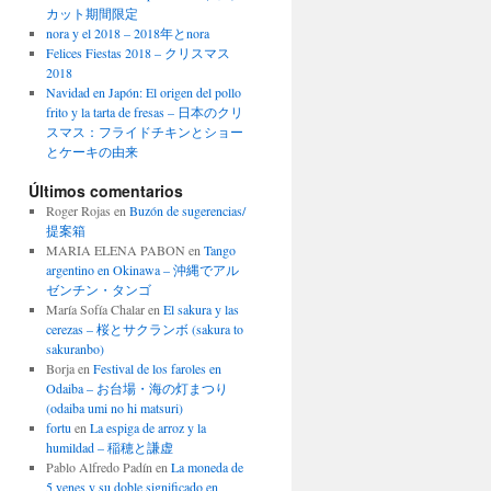
カット期間限定
nora y el 2018 – 2018年とnora
Felices Fiestas 2018 – クリスマス
2018
Navidad en Japón: El origen del pollo
frito y la tarta de fresas – 日本のクリ
スマス：フライドチキンとショー
とケーキの由来
Últimos comentarios
Roger Rojas
en
Buzón de sugerencias/
提案箱
MARIA ELENA PABON
en
Tango
argentino en Okinawa – 沖縄でアル
ゼンチン・タンゴ
María Sofía Chalar
en
El sakura y las
cerezas – 桜とサクランボ (sakura to
sakuranbo)
Borja
en
Festival de los faroles en
Odaiba – お台場・海の灯まつり
(odaiba umi no hi matsuri)
fortu
en
La espiga de arroz y la
humildad – 稲穂と謙虚
Pablo Alfredo Padín
en
La moneda de
5 yenes y su doble significado en