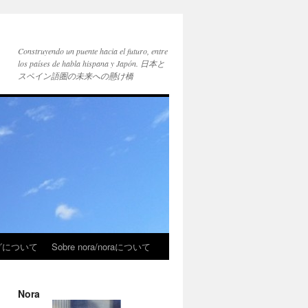
Construyendo un puente hacia el futuro, entre
los países de habla hispana y Japón. 日本と
スペイン語圏の未来への懸け橋
ブログについて
Sobre nora/noraについて
Nora