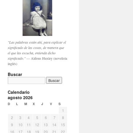
"Las palabras están ahí, para explicar el
significado de las cosas, de manera que
el que las escucha, entienda dicho
significado."
— Aldous Huxley (novelista
inglés)
Buscar
Calendario
agosto 2026
D
L
M
X
J
V
S
1
2
3
4
5
6
7
8
9
10
11
12
13
14
15
16
17
18
19
20
21
22