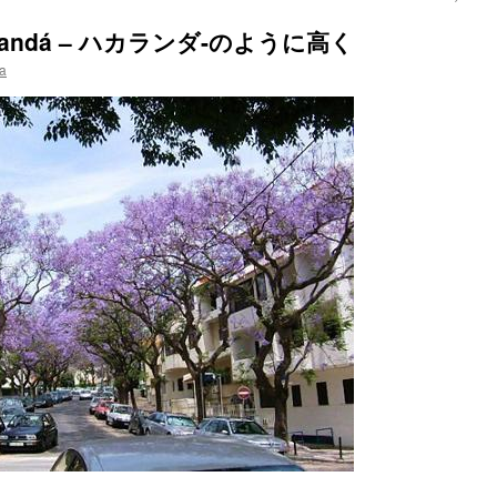
jacarandá – ハカランダ-のように高く
a