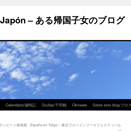
 en Japón – ある帰国子女のブログ
Calendario/歳時記
Grullas/千羽鶴
Okinawa
Sobre este blog/
yo – ラテンビート映画祭
España en Tokyo – 東京でスペインフーズフェスティバル
→