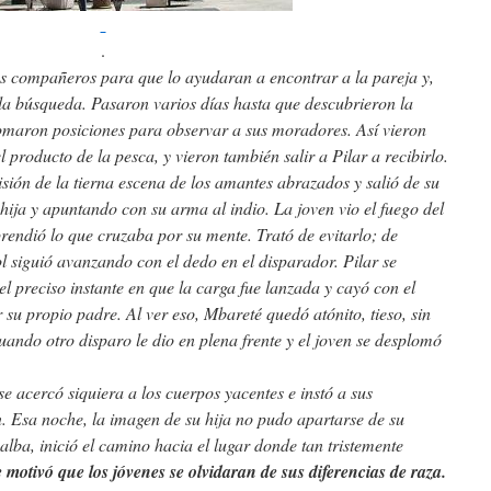
.
os compañeros para que lo ayudaran a encontrar a la pareja y,
a búsqueda. Pasaron varios días hasta que descubrieron la
 tomaron posiciones para observar a sus moradores. Así vieron
 producto de la pesca, y vieron también salir a Pilar a recibirlo.
visión de la tierna escena de los amantes abrazados y salió de su
hija y apuntando con su arma al indio. La joven vio el fuego del
rendió lo que cruzaba por su mente. Trató de evitarlo; de
ol siguió avanzando con el dedo en el disparador. Pilar se
el preciso instante en que la carga fue lanzada y cayó con el
 su propio padre. Al ver eso, Mbareté quedó atónito, tieso, sin
uando otro disparo le dio en plena frente y el joven se desplomó
se acercó siquiera a los cuerpos yacentes e instó a sus
. Esa noche, la imagen de su hija no pudo apartarse de su
alba, inició el camino hacia el lugar donde tan tristemente
motivó que los jóvenes se olvidaran de sus diferencias de raza.