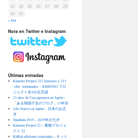
23
24
25
26
27
28
29
30
31
« Jun
Nora en Twitter e Instagram
Últimas entradas
Kimono Project; 213 kimonos y 213
‘obis’ terminados – KIMONO プロ
ジェクト全426点完成
13 años de Una japonesa en Japón –
「ある帰国子女のブログ」13年目
Año Nuevo en Japón – 日本のお正
月
Tanabata 2019 – 2019年の七夕
Kimono Project 22 – 着物プロジェ
クト 22
KitKat ediciones especiales – キット