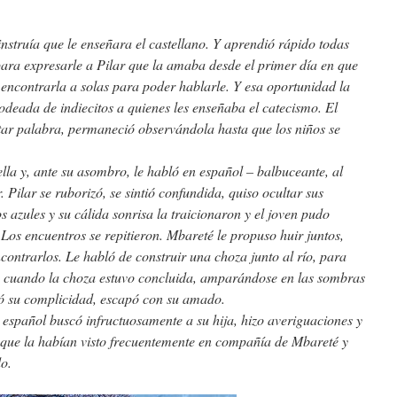
instruía que le enseñara el castellano. Y aprendió rápido todas
para expresarle a Pilar que la amaba desde el primer día en que
 encontrarla a solas para poder hablarle. Y esa oportunidad la
rodeada de indiecitos a quienes les enseñaba el catecismo. El
itar palabra, permaneció observándola hasta que los niños se
la y, ante su asombro, le habló en español – balbuceante, al
 Pilar se ruborizó, se sintió confundida, quiso ocultar sus
s azules y su cálida sonrisa la traicionaron y el joven pudo
os encuentros se repitieron. Mbareté le propuso huir juntos,
contrarlos. Le habló de construir una choza junto al río, para
 y, cuando la choza estuvo concluida, amparándose en las sombras
dó su complicidad, escapó con su amado.
 español buscó infructuosamente a su hija, hizo averiguaciones y
 que la habían visto frecuentemente en compañía de Mbareté y
o.