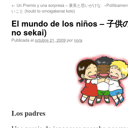
←
Un Premio y una sorpresa – 褒美と思いがけな
«Políticame
いこと (houbi to omoigakenai koto)
El mundo de los niños – 子
no sekai)
Publicada el
octubre 21, 2009
por
nora
Los padres