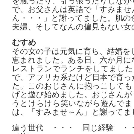
を触ったり、引っ張ったりしなが
で、お父さんは英語で「すみませ
ん・・・」と謝ってました。肌の
夫婦、そしてなんの偏見もない女
むすめ
その女の子は元気に育ち、結婚を
恵まれました。ある日、六か月に
レストランでランチをしてました
で、アフリカ系だけど日本で育っ
た。このおじさんに抱っこしても
げと遊び始めました。おじさんが
うとけらけら笑いながら遊んでま
は、「すみませ～ん」と謝ってま
違う世代 ・・・ 同じ経験 ・