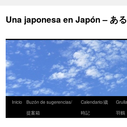
Una japonesa en Japón
Inicio
Buzón de sugerencias/
Calendario/歳
Grull
提案箱
時記
羽鶴