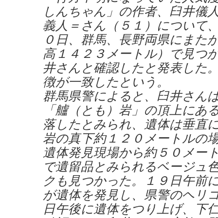
しんちゃん」の作者、臼井儀
義人＝さん（５１）について
０日、群馬、長野両県にまた
高１４２３メートル）で見つ
井さんと確認したと発表した
徴が一致したという。
群馬県警によると、臼井さん
「艫（とも）岩」の頂上にあ
落したとみられ、遺体は垂直
岩の真下約１２０メートルの
遺体発見現場から約５０メー
で遺留品とみられるベージュ
クも見つかった。１９日午前
が遺体を発見し、県警のヘリ
日午後に遺体をつり上げ、下