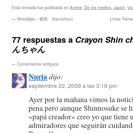
Esta entrada fue publicada en
Anime
,
De los medios
,
Japón
,
Vi
←
Nostalgia – 郷愁 (kyoushuu)
Línea Yam
77 respuestas a
Crayon Shin
んちゃん
←
Comentarios antiguos
Nuria
dijo:
septiembre 22, 2009 a las 3:16 pm
Ayer por la mañana vimos la notic
pena pero aunque Shinnosuke se h
«papá creador» creo yo que tiene
admiradores que seguirán cuidando