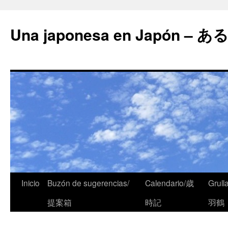
Una japonesa en Japón
Inicio
Buzón de sugerencias/
Calendario/歳
Grull
提案箱
時記
羽鶴