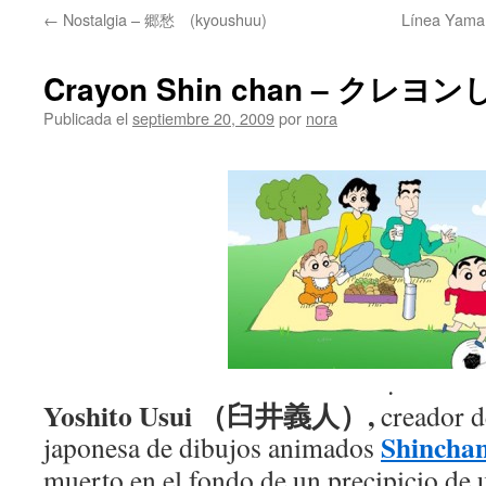
←
Nostalgia – 郷愁 (kyoushuu)
Línea Yam
Crayon Shin chan – クレ
Publicada el
septiembre 20, 2009
por
nora
.
Yoshito Usui （臼井義人）,
creador d
Shincha
japonesa de dibujos animados
muerto en el fondo de un precipicio de