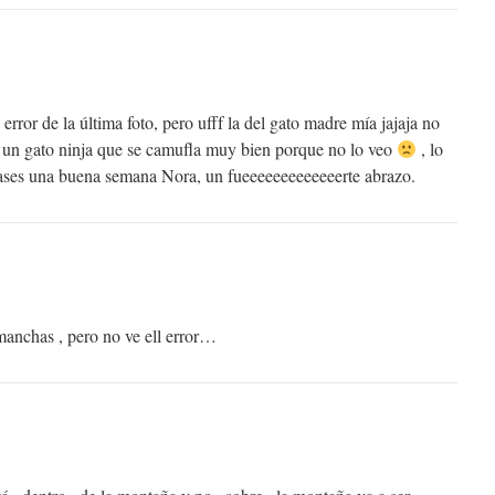
 error de la última foto, pero ufff la del gato madre mía jajaja no
r un gato ninja que se camufla muy bien porque no lo veo
, lo
pases una buena semana Nora, un fueeeeeeeeeeeeerte abrazo.
 manchas , pero no ve ell error…