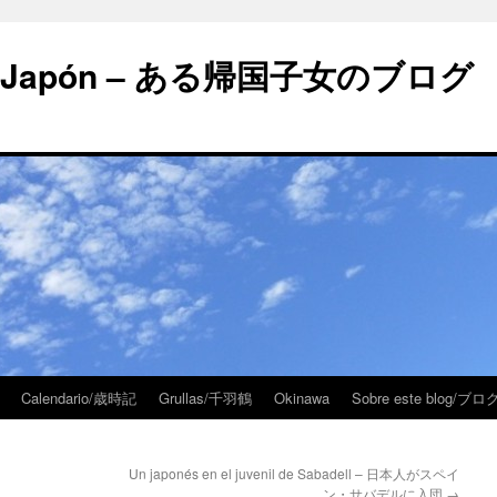
 en Japón – ある帰国子女のブログ
Calendario/歳時記
Grullas/千羽鶴
Okinawa
Sobre este blog/
Un japonés en el juvenil de Sabadell – 日本人がスペイ
ン・サバデルに入団
→