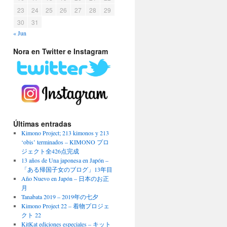
23
24
25
26
27
28
29
30
31
« Jun
Nora en Twitter e Instagram
Últimas entradas
Kimono Project; 213 kimonos y 213
‘obis’ terminados – KIMONO プロ
ジェクト全426点完成
13 años de Una japonesa en Japón –
「ある帰国子女のブログ」13年目
Año Nuevo en Japón – 日本のお正
月
Tanabata 2019 – 2019年の七夕
Kimono Project 22 – 着物プロジェ
クト 22
KitKat ediciones especiales – キット