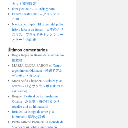
カット期間限定
nora y el 2018 – 2018年とnora
Felices Fiestas 2018 – クリスマス
2018
Navidad en Japón: El origen del pollo
frito y la tarta de fresas – 日本のクリ
スマス：フライドチキンとショー
とケーキの由来
Últimos comentarios
Roger Rojas
en
Buzón de sugerencias/
提案箱
MARIA ELENA PABON
en
Tango
argentino en Okinawa – 沖縄でアル
ゼンチン・タンゴ
María Sofía Chalar
en
El sakura y las
cerezas – 桜とサクランボ (sakura to
sakuranbo)
Borja
en
Festival de los faroles en
Odaiba – お台場・海の灯まつり
(odaiba umi no hi matsuri)
fortu
en
La espiga de arroz y la
humildad – 稲穂と謙虚
Pablo Alfredo Padín
en
La moneda de
5 yenes y su doble significado en