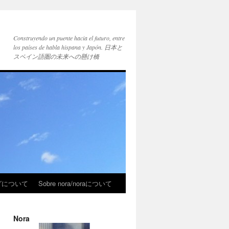
Construyendo un puente hacia el futuro, entre
los países de habla hispana y Japón. 日本と
スペイン語圏の未来への懸け橋
ブログについて
Sobre nora/noraについて
Nora