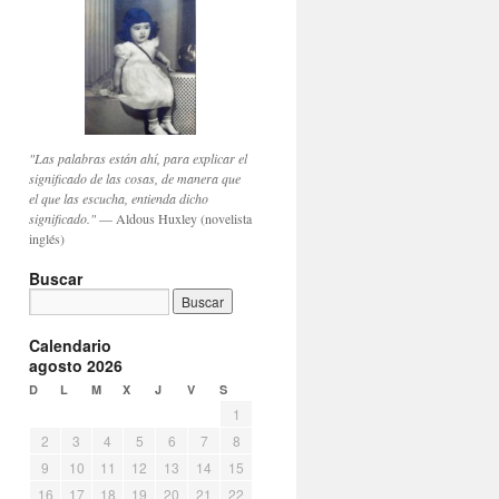
"Las palabras están ahí, para explicar el
significado de las cosas, de manera que
el que las escucha, entienda dicho
significado."
— Aldous Huxley (novelista
inglés)
Buscar
Calendario
agosto 2026
D
L
M
X
J
V
S
1
2
3
4
5
6
7
8
9
10
11
12
13
14
15
16
17
18
19
20
21
22