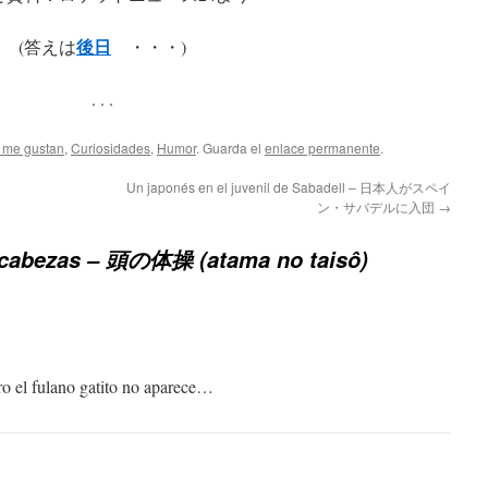
後日
(答えは
・・・)
. . .
 me gustan
,
Curiosidades
,
Humor
. Guarda el
enlace permanente
.
Un japonés en el juvenil de Sabadell – 日本人がスペイ
ン・サバデルに入団
→
abezas – 頭の体操 (atama no taisô)
 el fulano gatito no aparece…