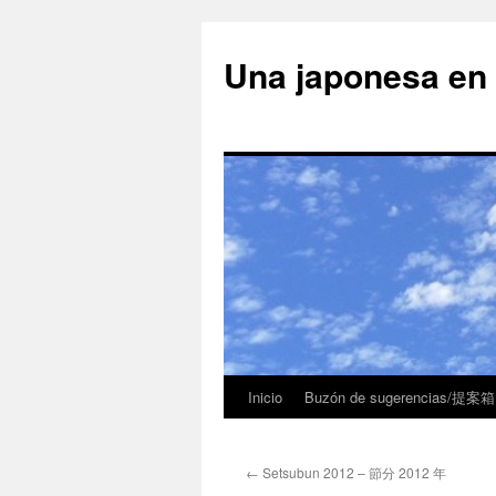
Una japonesa
Inicio
Buzón de sugerencias/提案箱
←
Setsubun 2012 – 節分 2012 年