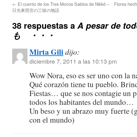
←
El cuento de los Tres Monos Sabios de Nikkō –
Flores he
日光東照宮の三猿の物語
38 respuestas a
A pesar de t
も ・・・
Mirta Gili
dijo:
diciembre 7, 2011 a las 10:13 pm
Wow Nora, eso es ser uno con la na
Qué corazón tiene tu pueblo. Brin
Fiestas… que se nos contagie un p
todos los habitantes del mundo…
Un beso y un abrazo muy fuerte (g
con el mundo)