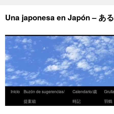
Una japonesa en Japón
Inicio
Buzón de sugerencias/
Calendario/歳
Grull
提案箱
時記
羽鶴