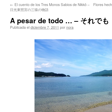
←
El cuento de los Tres Monos Sabios de Nikkō –
Flores he
日光東照宮の三猿の物語
A pesar de todo … – それ
Publicada el
diciembre 7, 2011
por
nora