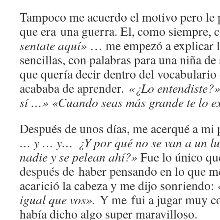
Tampoco me acuerdo el motivo pero le p
que era una guerra. El, como siempre, 
sentate aquí»
… me empezó a explicar lo
sencillas, con palabras para una niña de
que quería decir dentro del vocabulario
acababa de aprender.
«¿Lo
entendiste?
sí …» «Cuando seas más grande te lo ex
Después de unos días, me acerqué a mi p
… y … y… ¿Y por qué
no se van a un l
nadie y se pelean ahí?»
Fue lo único qu
después de haber pensando en lo que m
acarició la cabeza y me dijo sonriendo:
«
igual que vos».
Y me fui a jugar muy c
había dicho algo super maravilloso.