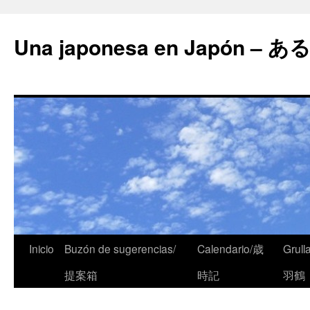
Una japonesa en Japón
Inicio
Buzón de sugerencias/
Calendario/歳
Grull
提案箱
時記
羽鶴