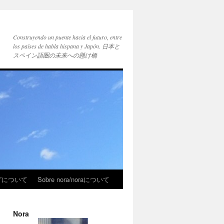
Construyendo un puente hacia el futuro, entre
los países de habla hispana y Japón. 日本と
スペイン語圏の未来への懸け橋
ブログについて
Sobre nora/noraについて
Nora