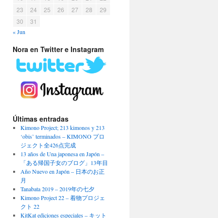
23
24
25
26
27
28
29
30
31
« Jun
Nora en Twitter e Instagram
Últimas entradas
Kimono Project; 213 kimonos y 213
‘obis’ terminados – KIMONO プロ
ジェクト全426点完成
13 años de Una japonesa en Japón –
「ある帰国子女のブログ」13年目
Año Nuevo en Japón – 日本のお正
月
Tanabata 2019 – 2019年の七夕
Kimono Project 22 – 着物プロジェ
クト 22
KitKat ediciones especiales – キット