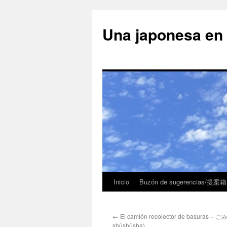
Una japonesa
Inicio
Buzón de sugerencias/提案箱
←
El camión recolector de basuras –
shûshûsha)