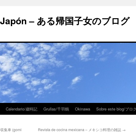
 en Japón – ある帰国子女のブログ
Calendario/歳時記
Grullas/千羽鶴
Okinawa
Sobre este blog/
 ごみ収集車 (gomi
Revista de cocina mexicana – メキシコ料理の雑誌
→