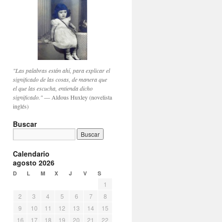
"Las palabras están ahí, para explicar el
significado de las cosas, de manera que
el que las escucha, entienda dicho
significado."
— Aldous Huxley (novelista
inglés)
Buscar
Calendario
agosto 2026
D
L
M
X
J
V
S
1
2
3
4
5
6
7
8
9
10
11
12
13
14
15
16
17
18
19
20
21
22