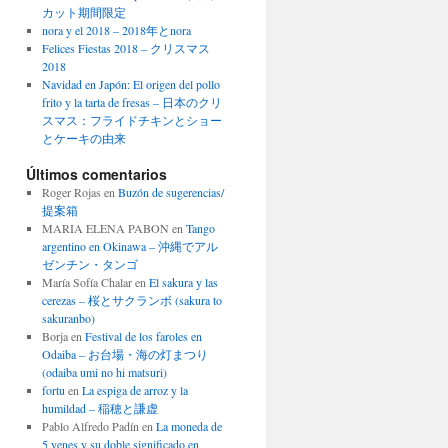
カット期間限定
nora y el 2018 – 2018年とnora
Felices Fiestas 2018 – クリスマス
2018
Navidad en Japón: El origen del pollo
frito y la tarta de fresas – 日本のクリ
スマス：フライドチキンとショー
とケーキの由来
Últimos comentarios
Roger Rojas
en
Buzón de sugerencias/
提案箱
MARIA ELENA PABON
en
Tango
argentino en Okinawa – 沖縄でアル
ゼンチン・タンゴ
María Sofía Chalar
en
El sakura y las
cerezas – 桜とサクランボ (sakura to
sakuranbo)
Borja
en
Festival de los faroles en
Odaiba – お台場・海の灯まつり
(odaiba umi no hi matsuri)
fortu
en
La espiga de arroz y la
humildad – 稲穂と謙虚
Pablo Alfredo Padín
en
La moneda de
5 yenes y su doble significado en