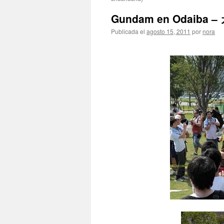
Gundam en Odaib
Publicada el
agosto 15, 2011
por
nora