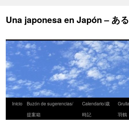
Una japonesa en Japón
Inicio
Buzón de sugerencias/
Calendario/歳
Grull
提案箱
時記
羽鶴