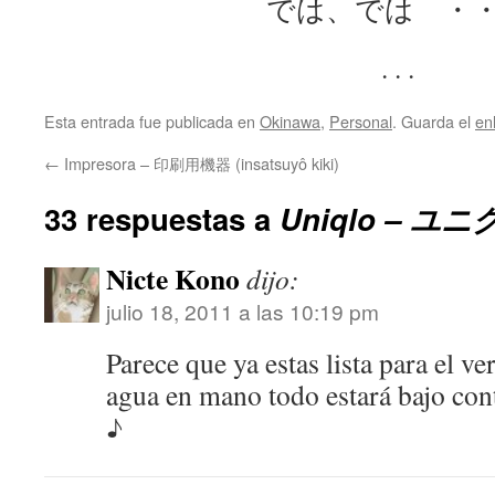
では、では ・
. . .
Esta entrada fue publicada en
Okinawa
,
Personal
. Guarda el
en
←
Impresora – 印刷用機器 (insatsuyô kiki)
33 respuestas a
Uniqlo – ユニ
Nicte Kono
dijo:
julio 18, 2011 a las 10:19 pm
Parece que ya estas lista para el v
agua en mano todo estará ba
♪