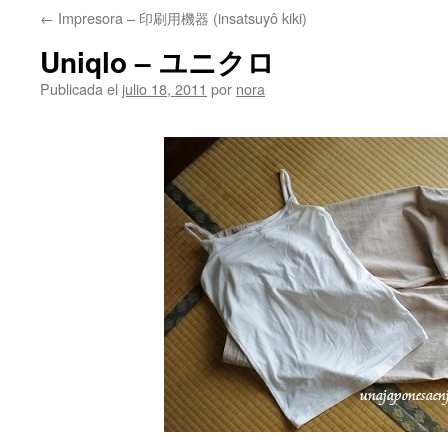
←
Impresora – 印刷用機器 (insatsuyô kiki)
Uniqlo – ユニクロ
Publicada el
julio 18, 2011
por
nora
.