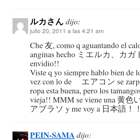
ルカさん
dijo:
julio 20, 2011 a las 4:21 am
Che 友, como q aguantando el calo
anginas hecho ミエルカ、カガド de
envidio!!
Viste q yo siempre hablo bien de l
vez con lo de エアコン se zarparo
ropa esta buena, pero los tamang
vieja!! MMM se viene una
アブラソ y me voy a 日本語！
PEIN-SAMA
dijo: