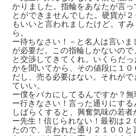
かりました。指輪をあなたが言っ
とができませんでした。硬貨が２
もいいと言われましたけど。すみ
ら。
ー待ちなさい！－と名人は言いま
が必要だ。この指輪しかないので
と交渉してきてくれ。いくらだっ
かを聞いてから、その値段に１０
だし、売る必要はない。それがで
ていい。
ー僕をバカにしてるんですか？無
ー行きなさい！言った通りにする
しばらくすると、興奮気味の若者
ー先生！信じられない！最初は２
たので、言われた通り２１００と