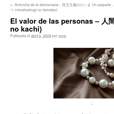
←
Antorcha de la democracia – 民主主義のたいま
Un paquete
つ (minshushugi no taimatsu)
El valor de las personas –
no kachi)
Publicada el
abril 6, 2009
por
nora
.