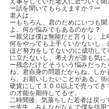
え事をしていた老人に近づいて聞
ー話を聞いてもらえますか？ー
老人は、
ーもちろん、君のためにいつも聞
よ。何か悩みでもあるのかな？
ー親父は僕は無能だと言うし、上
何をやっても上手くいかないし、
ほど努力をしてないのに成功して
に立たないし、考え方が誰も気に
ー残念だけどそういう悩みだった
ね。君自身の問題だからね。しか
ら、お願いしたいことがある。街
硬貨にして１００以上で売ってき
の才能を期待してるぞ。
二時間後、気落ちした若者は戻っ
ー先生、みんながなんで僕を信用