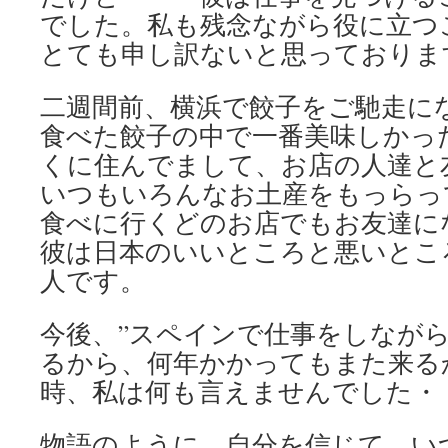
でした。私も残念ながら役に立つ
とても申し訳ないと思っておりま
二週間前、横浜で餃子をご馳走に
食べた餃子の中で一番美味しかっ
くに住んでまして、お店の人達と
いつもいろんなお土産をもっらっ
食べに行くどのお店でもお友達に
彼は日本のいいところと悪いとこ
人です。
今後、”スペインで仕事をしなが
るから、何年かかってもまた来る
時、私は何も言えませんでした・
物語のように、自分を信じて、い