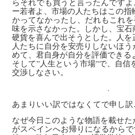
らそれでも買うと言ったんですよ
ー若者よ、市場の人たちはこの指
かってなかったし、だれもこれを
味を示さなかった。しかし、宝石
硬貨を喜んで出そうとした。人を
人たちに自分を安売りしないほう
めて、君自身が自分を評価できる
そして”人生という市場”で、自信
交渉しなさい。
.
あまりいい訳ではなくてで申し訳
なぜ今日このような物語を載せた
がスペインへお帰りになるからで