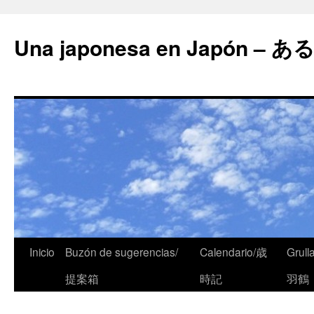
Una japonesa en Japón
Inicio
Buzón de sugerencias/
Calendario/歳
Grull
提案箱
時記
羽鶴