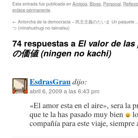
Esta entrada fue publicada en
Amigos
,
Blogs
,
Personal
,
Reflexi
enlace permanente
.
←
Antorcha de la democracia – 民主主義のたいま
Un paquete
つ (minshushugi no taimatsu)
74 respuestas a
El valor de la
の価値 (ningen no kachi)
EsdrasGrau
dijo:
abril 6, 2009 a las 6:43 pm
«El amor esta en el aire», sera la
que te la has pasado muy bien
lo
compañía para este viaje, siempre