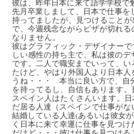
彼は、昨年日本に来て語学学校で
先月卒業しまして、日本で仕事を
持ってましたが、見つけることが
で、今週残念ながらビザが切れる
なりません。
彼はグラフィック・デザイナーで
しい感性の持ち主で、私は彼のデ
です。二人で職安までいって、い
たけど、やはり外国人より日本人
うね・・・ 本当に良い方で、自
を持ってるし、自信もあります。
スペイン人はたくさんいます。日
だ居る人達（スペインで仕事がな
結婚している人達(あるいは彼女
く日本に来て幸運に仕事を見つ
だけど・・・彼は仕事を見つける