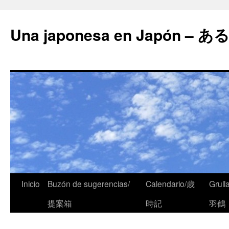
Una japonesa en Japón
Inicio
Buzón de sugerencias/
Calendario/歳
Grull
提案箱
時記
羽鶴