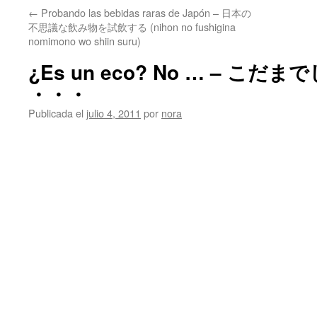
←
Probando las bebidas raras de Japón – 日本の
不思議な飲み物を試飲する (nihon no fushigina
nomimono wo shiin suru)
¿Es un eco? No … – こ
・・・
Publicada el
julio 4, 2011
por
nora