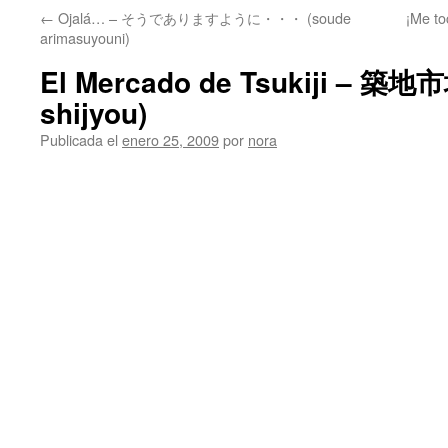
←
Ojalá… – そうでありますように・・・ (soude
¡Me t
arimasuyouni)
El Mercado de Tsukiji – 築地市
shijyou)
Publicada el
enero 25, 2009
por
nora