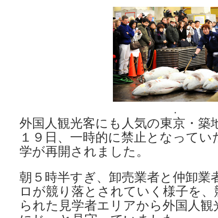
.
外国人観光客にも人気の東京・築
１９日、一時的に禁止となってい
学が再開されました。
朝５時半すぎ、卸売業者と仲卸業
ロが競り落とされていく様子を、
られた見学者エリアから外国人観