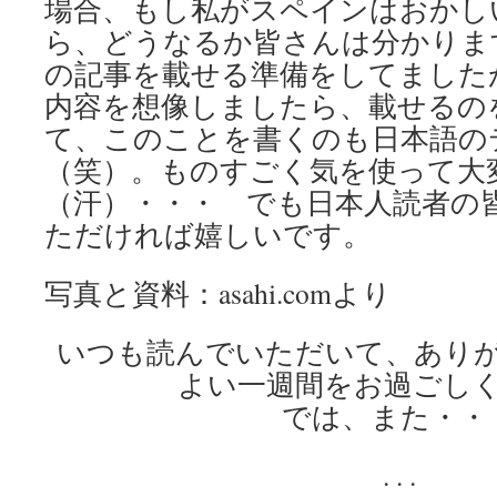
場合、もし私がスペインはおかし
ら、どうなるか皆さんは分かりま
の記事を載せる準備をしてました
内容を想像しましたら、載せるの
て、このことを書くのも日本語の
（笑）。ものすごく気を使って大
（汗）・・・ でも日本人読者の
ただければ嬉しいです。
写真と資料：asahi.comより
いつも読んでいただいて、あり
よい一週間をお過ごし
では、また・・
. . .