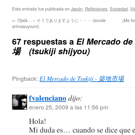
Esta entrada fue publicada en
Japón
,
Reflexiones
,
Sociedad
,
Vi
←
Ojalá… – そうでありますように・・・ (soude
¡Me t
arimasuyouni)
67 respuestas a
El Mercado de
場 (tsukiji shijyou)
Pingback:
El Mercado de Tsukiji - 築地市場
fvalenciano
dijo:
enero 25, 2009 a las 11:56 pm
Hola!
Mi duda es… cuando se dice que e