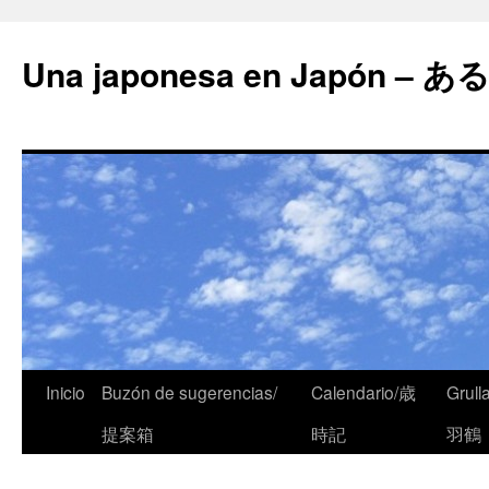
Una japonesa en Japón
Inicio
Buzón de sugerencias/
Calendario/歳
Grull
提案箱
時記
羽鶴