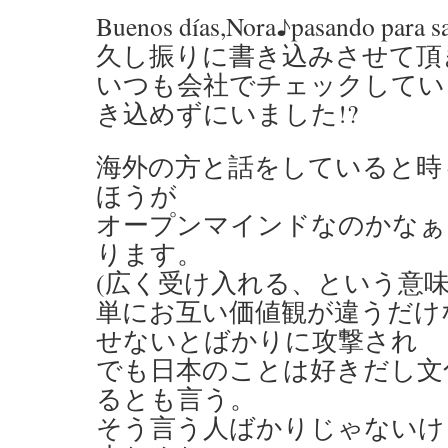
Buenos días,Nora♪pasando para s
久し振りに書き込みさせて頂
いつも会社でチェックしてい
き込めずにいました!?
海外の方と話をしていると時
ほうが
オープンマインドなのかなぁ
ります。
(広く受け入れる、という意味
単にお互い価値観が違うだけ
せないとばかりに攻撃され
でも日本のことは好きだし文
るとも言う。
そう言う人ばかりじゃないけ