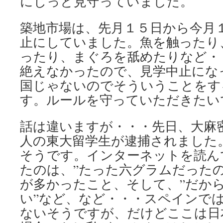
にじっと見守っていました。
築地市場は、先月１５日から今月
止にしていました。魚を触ったり
ったり、まぐろを舐めたりなど・
絶えなかったので、見学中止にな
国じゃないのでそういうことをす
す。ルールを守っていただきたい
話は違いますが・・・先日、大麻
人の東大留学生が逮捕されました
そうです。インターネットを読ん
たのは、”たった六グラムだった
が多かったこと、そして、”だか
い”など、など・・・スペインで
ないそうですが、だけどここは日