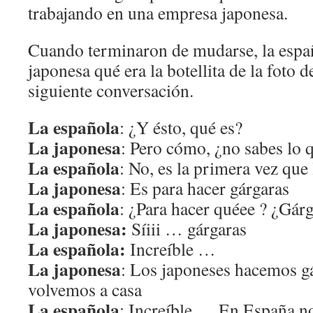
trabajando en una empresa japonesa.
Cuando terminaron de mudarse, la españ
japonesa qué era la botellita de la foto d
siguiente conversación.
La española
: ¿Y ésto, qué es?
La japonesa
: Pero cómo, ¿no sabes lo 
La española
: No, es la primera vez que
La japonesa
: Es para hacer gárgaras
La española
: ¿Para hacer quéee ? ¿Gár
La japonesa:
Síiii … gárgaras
La española:
Increíble …
La japonesa
: Los japoneses hacemos g
volvemos a casa
La española
: Increíble … En España n