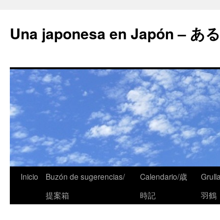
Una japonesa en Japón
Inicio
Buzón de sugerencias/
Calendario/歳
Grull
提案箱
時記
羽鶴