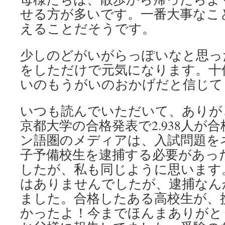
せる方が多いです。一番大事なこ
えることだそうです。
少しのどがいがらっぽいなと思っ
をしただけで元気になります。十
いのもうがいのおかげだと信じて
いつも読んでいただいて、ありが
京都大学の合格発表で2.938人が
ン語圏のメディアは、入試問題を
子予備校生を逮捕する必要があっ
したが、私も同じように思います
はありませんでしたが、逮捕なん
ました。合格したある高校生が、
かったよ！今までほんまありがと