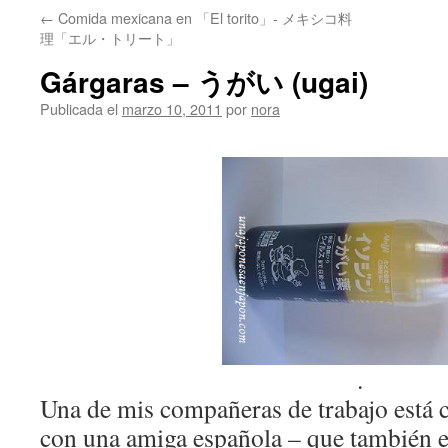
←
Comida mexicana en 「El torito」- メキシコ料
理「エル・トリート」
Gárgaras – うがい (ugai)
Publicada el
marzo 10, 2011
por
nora
.
Una de mis compañeras de trabajo está 
con una amiga española – que también 