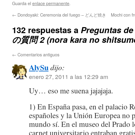
Guarda el
enlace permanente
.
←
Dondoyaki: Ceremonia del fuego – どんど焼き
Mochi con f
132 respuestas a
Preguntas de
の質問 2 (nora kara no shitsum
←
Comentarios antiguos
AlySu
dijo:
enero 27, 2011 a las 12:29 am
Uy… eso me suena jajajaja.
1) En España pasa, en el palacio R
españoles y la Unión Europea no pa
mundo sí. En el museo del Prado 
carnet universitario entraban grati