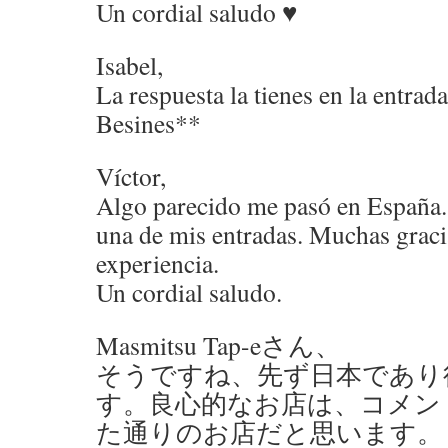
Un cordial saludo ♥
Isabel,
La respuesta la tienes en la entrad
Besines**
Víctor,
Algo parecido me pasó en España.
una de mis entradas. Muchas graci
experiencia.
Un cordial saludo.
Masmitsu Tap-eさん、
そうですね、先ず日本であり
す。良心的なお店は、コメン
た通りのお店だと思います。