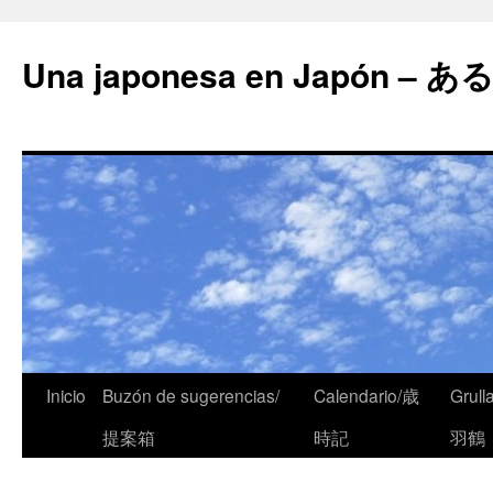
Una japonesa en Japón
Inicio
Buzón de sugerencias/
Calendario/歳
Grull
提案箱
時記
羽鶴