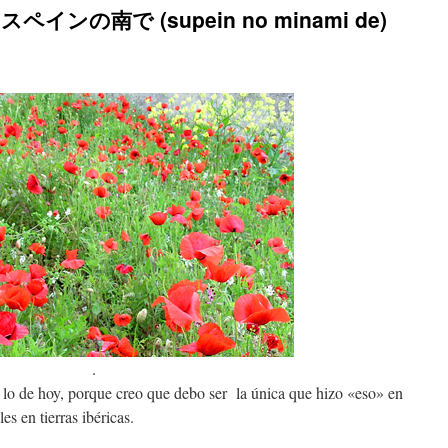
a – スペインの南で (supein no minami de)
.
lo de hoy, porque creo que debo ser la única que hizo «eso» en
s en tierras ibéricas.