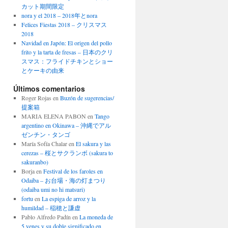
カット期間限定
nora y el 2018 – 2018年とnora
Felices Fiestas 2018 – クリスマス
2018
Navidad en Japón: El origen del pollo
frito y la tarta de fresas – 日本のクリ
スマス：フライドチキンとショー
とケーキの由来
Últimos comentarios
Roger Rojas
en
Buzón de sugerencias/
提案箱
MARIA ELENA PABON
en
Tango
argentino en Okinawa – 沖縄でアル
ゼンチン・タンゴ
María Sofía Chalar
en
El sakura y las
cerezas – 桜とサクランボ (sakura to
sakuranbo)
Borja
en
Festival de los faroles en
Odaiba – お台場・海の灯まつり
(odaiba umi no hi matsuri)
fortu
en
La espiga de arroz y la
humildad – 稲穂と謙虚
Pablo Alfredo Padín
en
La moneda de
5 yenes y su doble significado en