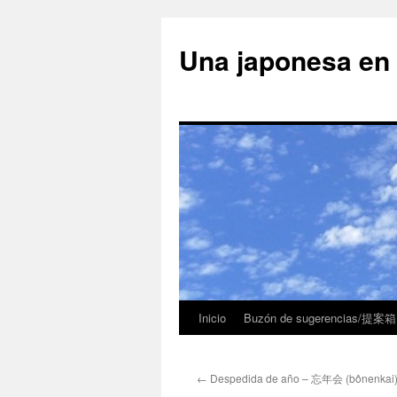
Una japonesa
Inicio
Buzón de sugerencias/提案箱
←
Despedida de año – 忘年会 (bônenkai