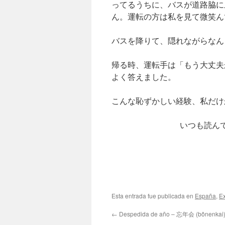
ってるうちに、バスが道路脇に
ん。運転の方は私を見て微笑ん
バスを降りて、隠れながらなん
帰る時、運転手は「もう大丈夫
よく答えました。
こんな恥ずかしい経験、私だけ
いつも読ん
Esta entrada fue publicada en
España
,
Ex
←
Despedida de año – 忘年会 (bônenkai