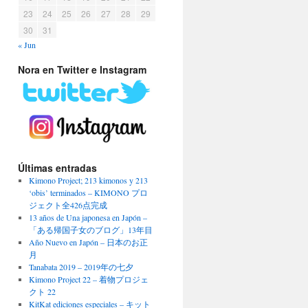
23
24
25
26
27
28
29
30
31
« Jun
Nora en Twitter e Instagram
Últimas entradas
Kimono Project; 213 kimonos y 213
‘obis’ terminados – KIMONO プロ
ジェクト全426点完成
13 años de Una japonesa en Japón –
「ある帰国子女のブログ」13年目
Año Nuevo en Japón – 日本のお正
月
Tanabata 2019 – 2019年の七夕
Kimono Project 22 – 着物プロジェ
クト 22
KitKat ediciones especiales – キット