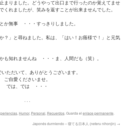
止まりました。どうやって出口まで行ったのか覚えてませ
でくれましたが、笑みを返すことが出来ませんでした。
とか無事 ・・・すっきりしました。
か？」と尋ねました。私は、「はい！お蔭様で！」と元気
かも知れませんね ・・・ま、人間だも（笑）。
でいただいて、ありがとうございます。
ご自愛くださいませ。
では、では ・・・
. . .
periencias
,
Humor
,
Personal
,
Recuerdos
. Guarda el
enlace permanente
.
)
Japonés durmiendo – 寝てる日本人 (neteru nihonjin)
→