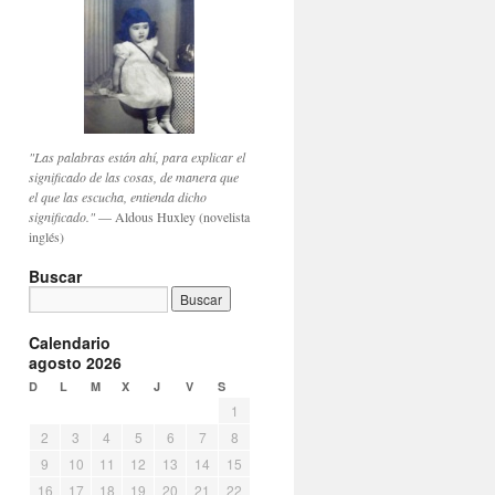
"Las palabras están ahí, para explicar el
significado de las cosas, de manera que
el que las escucha, entienda dicho
significado."
— Aldous Huxley (novelista
inglés)
Buscar
Calendario
agosto 2026
D
L
M
X
J
V
S
1
2
3
4
5
6
7
8
9
10
11
12
13
14
15
16
17
18
19
20
21
22