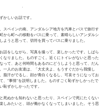
.
ずかしいお話です。
、スペインの南、アンダルシア地方を汽車とバスで旅行す
町から町への移動をバスに乗って、素晴らしいアンダルシ
しようと思って、切符を買ってバスに乗りました。
お話をしながら、写真を撮って、楽しかったです。しばら
くなりました。ものすごく。近くにトイレがないと思った
なって、あと何時間もあるのにどうしようと思って、だん
。一人のお友達は、「大丈夫よ、もうすぐだから我慢し
、脂汗がでるし、顔が青白くなるし、可哀そうになってお
て、”事情”を説明しました。ものすごく恥ずかしかったで
い恥ずかしかったです。
と死ぬかも知れないと思ったり、スペインで死にたくない
楽しみたいと、頭が働かなくなってしまいました。そう思