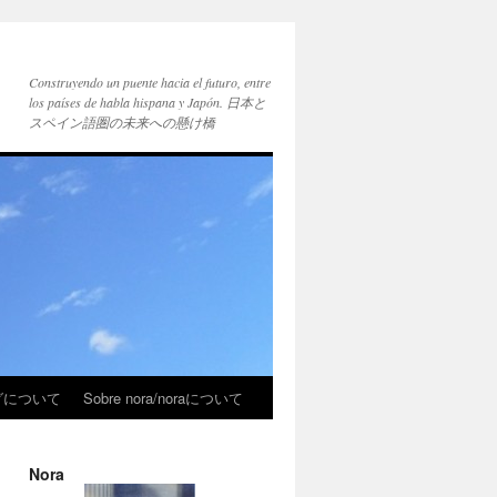
Construyendo un puente hacia el futuro, entre
los países de habla hispana y Japón. 日本と
スペイン語圏の未来への懸け橋
ブログについて
Sobre nora/noraについて
Nora