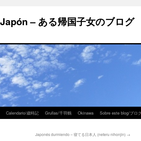
 en Japón – ある帰国子女のブログ
Calendario/歳時記
Grullas/千羽鶴
Okinawa
Sobre este blog/
)
Japonés durmiendo – 寝てる日本人 (neteru nihonjin)
→