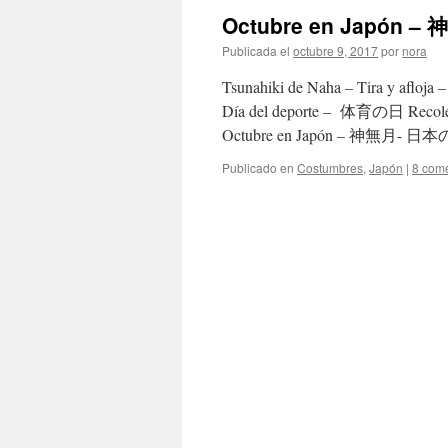
Octubre en Japón
Publicada el
octubre 9, 2017
por
nora
Tsunahiki de Naha – Tira y af
Día del deporte – 体育の日 Recolec
Octubre en Japón – 神無月- 日本の
Publicado en
Costumbres
,
Japón
|
8 come