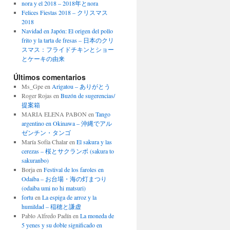
nora y el 2018 – 2018年とnora
Felices Fiestas 2018 – クリスマス
2018
Navidad en Japón: El origen del pollo
frito y la tarta de fresas – 日本のクリ
スマス：フライドチキンとショー
とケーキの由来
Últimos comentarios
Ms_Gpe
en
Arigatou – ありがとう
Roger Rojas
en
Buzón de sugerencias/
提案箱
MARIA ELENA PABON
en
Tango
argentino en Okinawa – 沖縄でアル
ゼンチン・タンゴ
María Sofía Chalar
en
El sakura y las
cerezas – 桜とサクランボ (sakura to
sakuranbo)
Borja
en
Festival de los faroles en
Odaiba – お台場・海の灯まつり
(odaiba umi no hi matsuri)
fortu
en
La espiga de arroz y la
humildad – 稲穂と謙虚
Pablo Alfredo Padín
en
La moneda de
5 yenes y su doble significado en