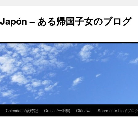
 en Japón – ある帰国子女のブログ
Calendario/歳時記
Grullas/千羽鶴
Okinawa
Sobre este blog/