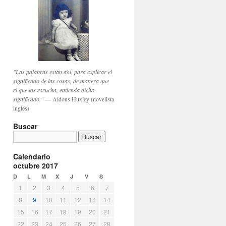
"Las palabras están ahí, para explicar el
significado de las cosas, de manera que
el que las escucha, entienda dicho
significado."
— Aldous Huxley (novelista
inglés)
Buscar
Calendario
octubre 2017
D
L
M
X
J
V
S
1
2
3
4
5
6
7
8
9
10
11
12
13
14
15
16
17
18
19
20
21
22
23
24
25
26
27
28