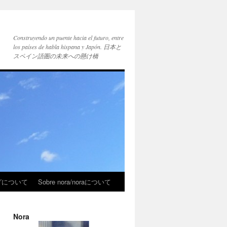
Construyendo un puente hacia el futuro, entre
los países de habla hispana y Japón. 日本と
スペイン語圏の未来への懸け橋
ブログについて
Sobre nora/noraについて
Nora