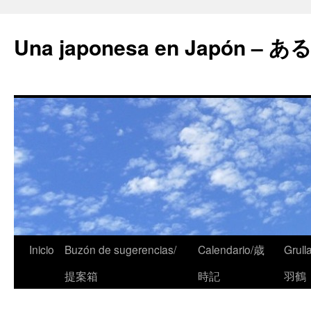
Una japonesa en Japón
Inicio
Buzón de sugerencias/
Calendario/歳
Grull
提案箱
時記
羽鶴