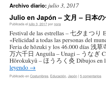
julio 3, 2017
Archivo diario:
Julio en Japón – 文月 – 日本
Publicada el
julio 3, 2017
por
nora
Festival de las estrellas – 七夕まつり El
«Felicidad a todas las personas del mu
Feria de hōzuki y los 46.000
万六千日 Anguila – Unagi – うなぎ Ce
Hōrokukyū – ほうろく灸 Dibujos en l
leyendo
→
Publicado en
Costumbres
,
Educación
,
Japón
|
5 comentarios