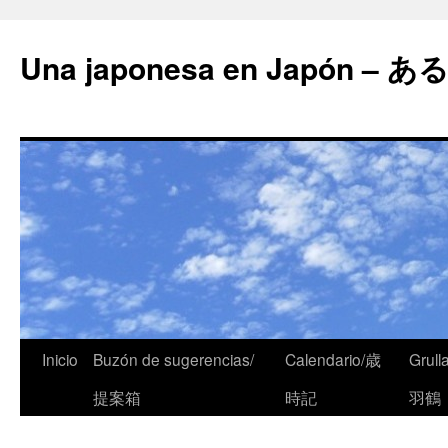
Una japonesa en Japón
Inicio
Buzón de sugerencias/
Calendario/歳
Grull
提案箱
時記
羽鶴