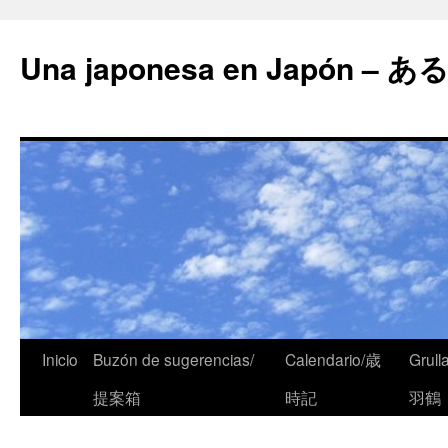
Una japonesa en Japón
Inicio
Buzón de sugerencias/
Calendario/歳
Grull
提案箱
時記
羽鶴