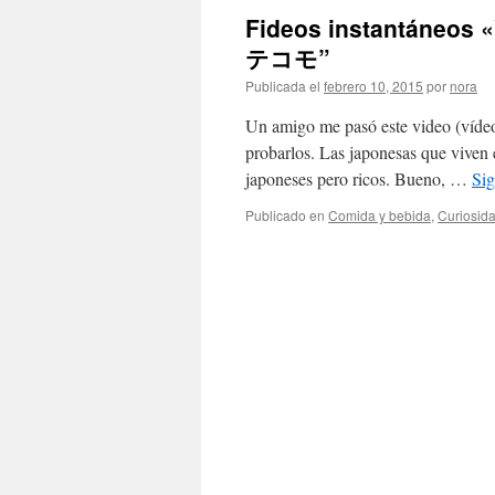
Fideos instantán
テコモ”
Publicada el
febrero 10, 2015
por
nora
Un amigo me pasó este video (vídeo)
probarlos. Las japonesas que viven e
japoneses pero ricos. Bueno, …
Si
Publicado en
Comida y bebida
,
Curiosid