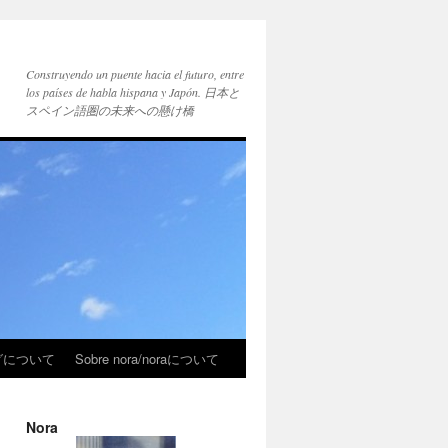
Construyendo un puente hacia el futuro, entre
los países de habla hispana y Japón. 日本と
スペイン語圏の未来への懸け橋
ブログについて
Sobre nora/noraについて
Nora