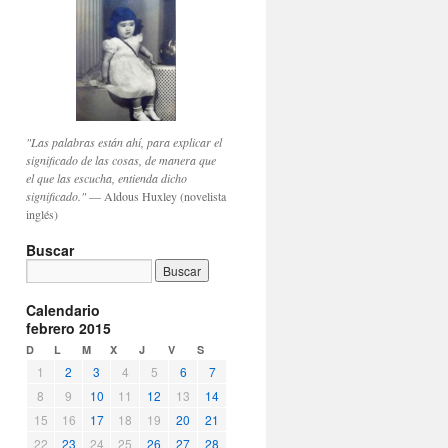
"Las palabras están ahí, para explicar el
significado de las cosas, de manera que
el que las escucha, entienda dicho
significado."
— Aldous Huxley (novelista
inglés)
Buscar
Calendario
febrero 2015
D
L
M
X
J
V
S
1
2
3
4
5
6
7
8
9
10
11
12
13
14
15
16
17
18
19
20
21
22
23
24
25
26
27
28