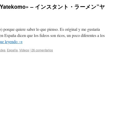
eos «Yatekomo» – インスタント・ラーメン”ヤ
 porque quiere saber lo que pienso. Es original y me gustaría
n España dicen que los fideos son ricos, un poco diferentes a los
gue leyendo
→
ades
,
España
,
Videos
|
26 comentarios