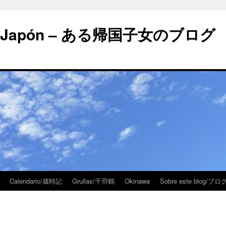
 en Japón – ある帰国子女のブログ
Calendario/歳時記
Grullas/千羽鶴
Okinawa
Sobre este blog/