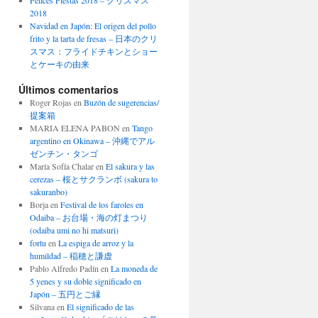
Felices Fiestas 2018 – クリスマス
2018
Navidad en Japón: El origen del pollo
frito y la tarta de fresas – 日本のクリ
スマス：フライドチキンとショー
とケーキの由来
Últimos comentarios
Roger Rojas
en
Buzón de sugerencias/
提案箱
MARIA ELENA PABON
en
Tango
argentino en Okinawa – 沖縄でアル
ゼンチン・タンゴ
María Sofía Chalar
en
El sakura y las
cerezas – 桜とサクランボ (sakura to
sakuranbo)
Borja
en
Festival de los faroles en
Odaiba – お台場・海の灯まつり
(odaiba umi no hi matsuri)
fortu
en
La espiga de arroz y la
humildad – 稲穂と謙虚
Pablo Alfredo Padín
en
La moneda de
5 yenes y su doble significado en
Japón – 五円とご縁
Silvana
en
El significado de las