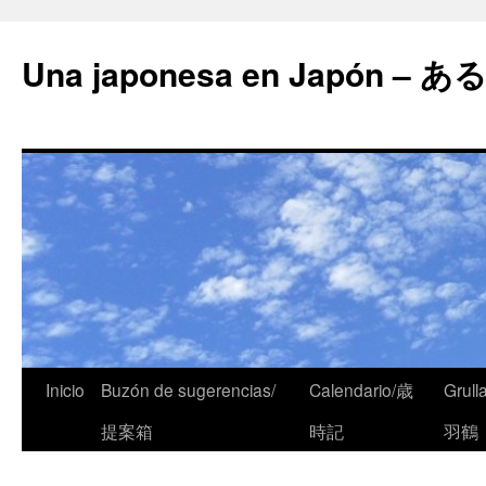
Una japonesa en Japón
Inicio
Buzón de sugerencias/
Calendario/歳
Grull
提案箱
時記
羽鶴