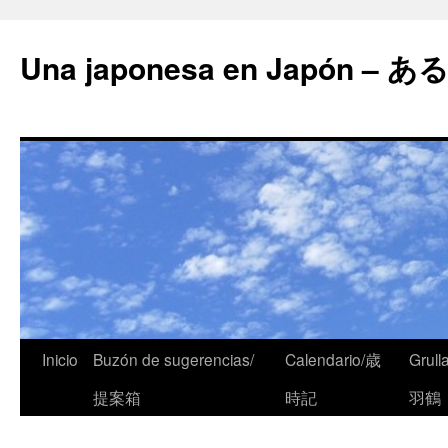
Una japonesa en Japón
Inicio
Buzón de sugerencias/
Calendario/歳
Grull
提案箱
時記
羽鶴