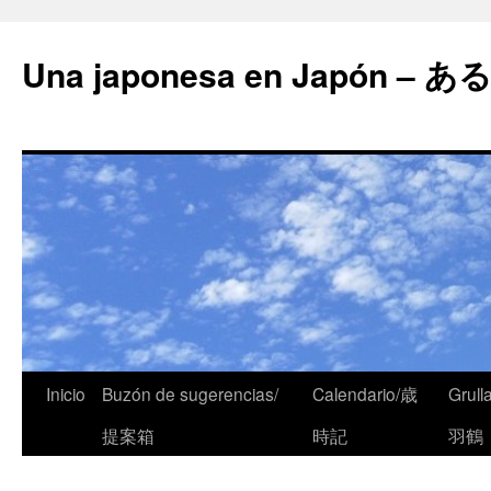
Una japonesa en Japón
Inicio
Buzón de sugerencias/
Calendario/歳
Grull
提案箱
時記
羽鶴