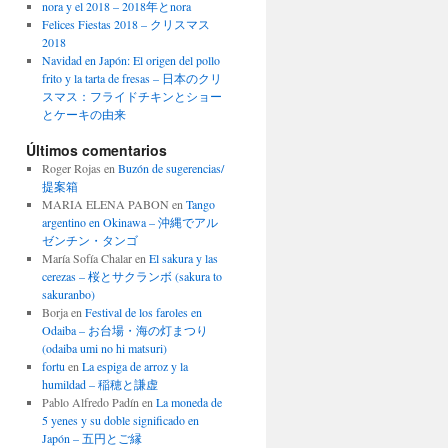
nora y el 2018 – 2018年とnora
Felices Fiestas 2018 – クリスマス
2018
Navidad en Japón: El origen del pollo
frito y la tarta de fresas – 日本のクリ
スマス：フライドチキンとショー
とケーキの由来
Últimos comentarios
Roger Rojas
en
Buzón de sugerencias/
提案箱
MARIA ELENA PABON
en
Tango
argentino en Okinawa – 沖縄でアル
ゼンチン・タンゴ
María Sofía Chalar
en
El sakura y las
cerezas – 桜とサクランボ (sakura to
sakuranbo)
Borja
en
Festival de los faroles en
Odaiba – お台場・海の灯まつり
(odaiba umi no hi matsuri)
fortu
en
La espiga de arroz y la
humildad – 稲穂と謙虚
Pablo Alfredo Padín
en
La moneda de
5 yenes y su doble significado en
Japón – 五円とご縁