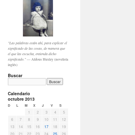
"Las palabras están ahí, para explicar el
significado de las cosas, de manera que
el que las escucha, entienda dicho
significado."
— Aldous Huxley (novelista
inglés)
Buscar
Calendario
octubre 2013
D
L
M
X
J
V
S
1
2
3
4
5
6
7
8
9
10
11
12
13
14
15
16
17
18
19
20
21
22
23
24
25
26