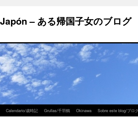
 en Japón – ある帰国子女のブログ
Calendario/歳時記
Grullas/千羽鶴
Okinawa
Sobre este blog/