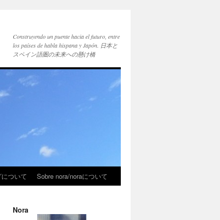
Construyendo un puente hacia el futuro, entre
los países de habla hispana y Japón. 日本と
スペイン語圏の未来への懸け橋
ブログについて
Sobre nora/noraについて
Nora