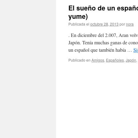
El sueño de un esp
yume)
Publicada el
octubre 28, 2013
por
nora
. En diciembre del 2.007, Aran vol
Japón. Tenía muchas ganas de conoc
un español que también había …
Si
Publicado en
Amigos
,
Españoles
,
Japón
,