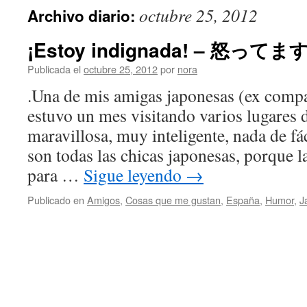
octubre 25, 2012
Archivo diario:
¡Estoy indignada! – 怒ってます
Publicada el
octubre 25, 2012
por
nora
.Una de mis amigas japonesas (ex compa
estuvo un mes visitando varios lugares 
maravillosa, muy inteligente, nada de f
son todas las chicas japonesas, porque la
para …
Sigue leyendo
→
Publicado en
Amigos
,
Cosas que me gustan
,
España
,
Humor
,
J