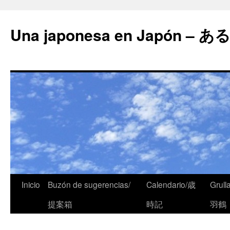
Una japonesa en Japón
Inicio
Buzón de sugerencias/
Calendario/歳
Grull
提案箱
時記
羽鶴