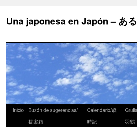
Una japonesa en Japón
Inicio
Buzón de sugerencias/
Calendario/歳
Grull
提案箱
時記
羽鶴