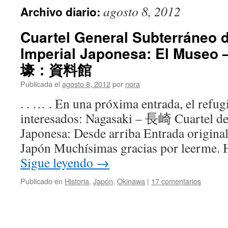
agosto 8, 2012
Archivo diario:
Cuartel General Subterráneo 
Imperial Japonesa: El Mu
壕：資料館
Publicada el
agosto 8, 2012
por
nora
. . … . En una próxima entrada, el refu
interesados: Nagasaki – 長崎 Cuartel de
Japonesa: Desde arriba Entrada origina
Japón Muchísimas gracias por leerme. H
Sigue leyendo
→
Publicado en
Historia
,
Japón
,
Okinawa
|
17 comentarios