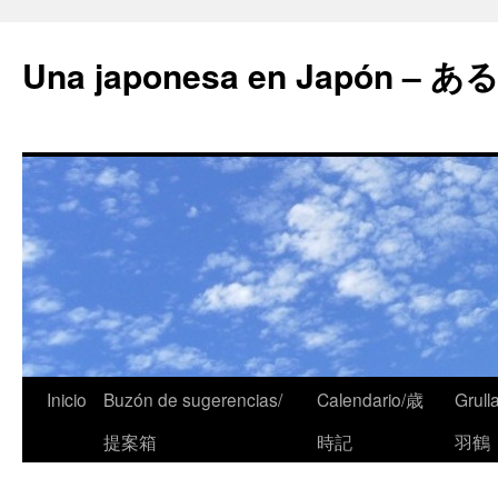
Una japonesa en Japón
Inicio
Buzón de sugerencias/
Calendario/歳
Grull
提案箱
時記
羽鶴