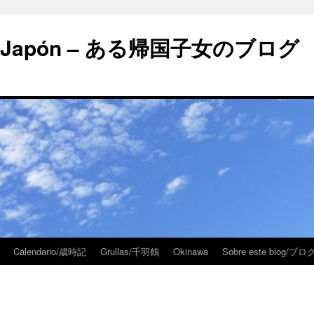
 en Japón – ある帰国子女のブログ
Calendario/歳時記
Grullas/千羽鶴
Okinawa
Sobre este blog/