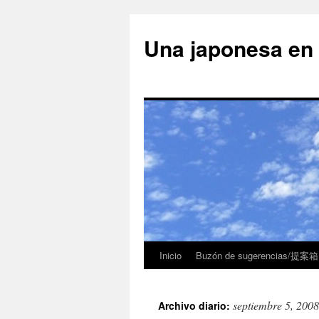
Una japonesa
Inicio
Buzón de sugerencias/提案箱
septiembre 5, 2008
Archivo diario: