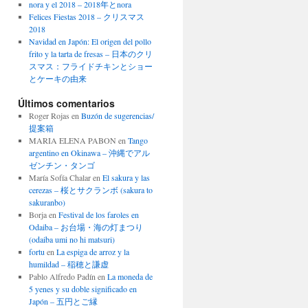
nora y el 2018 – 2018年とnora
Felices Fiestas 2018 – クリスマス
2018
Navidad en Japón: El origen del pollo
frito y la tarta de fresas – 日本のクリ
スマス：フライドチキンとショー
とケーキの由来
Últimos comentarios
Roger Rojas
en
Buzón de sugerencias/
提案箱
MARIA ELENA PABON
en
Tango
argentino en Okinawa – 沖縄でアル
ゼンチン・タンゴ
María Sofía Chalar
en
El sakura y las
cerezas – 桜とサクランボ (sakura to
sakuranbo)
Borja
en
Festival de los faroles en
Odaiba – お台場・海の灯まつり
(odaiba umi no hi matsuri)
fortu
en
La espiga de arroz y la
humildad – 稲穂と謙虚
Pablo Alfredo Padín
en
La moneda de
5 yenes y su doble significado en
Japón – 五円とご縁