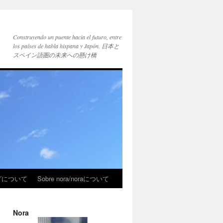
Construyendo un puente hacia el futuro, entre
los países de habla hispana y Japón. 日本と
スペイン語圏の未来への懸け橋
ブログについて
Sobre nora/noraについて
Nora