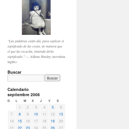
"Las palabras están ahí, para explicar el
significado de las cosas, de manera que
el que las escucha, entienda dicho
significado."
— Aldous Huxley (novelista
inglés)
Buscar
Calendario
septiembre 2008
D
L
M
X
J
V
S
1
2
3
4
5
6
7
8
9
10
11
12
13
14
15
16
17
18
19
20
21
22
23
24
25
26
27